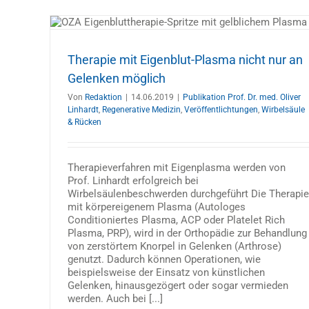
 nur
Spinalkanalstenose – Rücken und B
 Medizin
schmerzen
Therapie mit Eigenblut-Plasma nicht nur an
Allgemein
Presse
Publikation Prof. Dr. med. Oliver Lin
Gelenken möglich
Publikationen
Spinalkanalstenose
Veröffentlichtun
Wirbelsäule & Rücken
Von
Redaktion
|
14.06.2019
|
Publikation Prof. Dr. med. Oliver
Linhardt
,
Regenerative Medizin
,
Veröffentlichtungen
,
Wirbelsäule
& Rücken
Therapieverfahren mit Eigenplasma werden von
Prof. Linhardt erfolgreich bei
Wirbelsäulenbeschwerden durchgeführt Die Therapie
mit körpereigenem Plasma (Autologes
Conditioniertes Plasma, ACP oder Platelet Rich
Plasma, PRP), wird in der Orthopädie zur Behandlung
von zerstörtem Knorpel in Gelenken (Arthrose)
genutzt. Dadurch können Operationen, wie
beispielsweise der Einsatz von künstlichen
Gelenken, hinausgezögert oder sogar vermieden
werden. Auch bei [...]