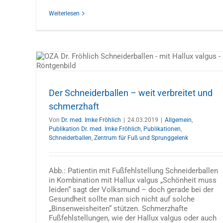
Weiterlesen
t und
tionen
enk
Der Schneiderballen – weit verbreitet und
schmerzhaft
Faszination Kajakfahren – rückenger
Allgemein
Publikation Prof. Dr. med. Oliver Linhard
Von
Dr. med. Imke Fröhlich
|
24.03.2019
|
Allgemein
,
Veröffentlichtungen
Wirbelsäule & Rücken
Publikation Dr. med. Imke Fröhlich
,
Publikationen
,
Schneiderballen
,
Zentrum für Fuß und Sprunggelenk
Abb.: Patientin mit Fußfehlstellung Schneiderballen
in Kombination mit Hallux valgus „Schönheit muss
leiden“ sagt der Volksmund – doch gerade bei der
Gesundheit sollte man sich nicht auf solche
„Binsenweisheiten“ stützen. Schmerzhafte
Fußfehlstellungen, wie der Hallux valgus oder auch