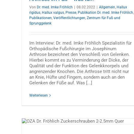
Von
Dr. med. Imke Fröhlich
|
08.02.2022
|
Allgemein
,
Hallux
rigidus
,
Hallux valgus
,
Presse
,
Publikation Dr. med. Imke Fröhlich
,
Publikationen
,
Veröffentlichtungen
,
Zentrum für Fuß und
Sprunggelenk
Im Interview: Dr. med. Imke Fröhlich Spezialistin für
Orthopädische Fußchirurgie im Josephinum
Arthrose bezeichnet den Verschleiß von Gelenken.
Hierbei kommt es zu Verminderung der Dicke, der
Qualität und der Funktion des Gelenkknorpels und
angrenzender Knochen. Die Arthrose tritt nicht nur
an Knie, Hüfte und Fingern, sondern auch an den
Gelenken der Füße auf. Was [...]
Weiterlesen
h
ggelenk
Bandscheibenvorfall der