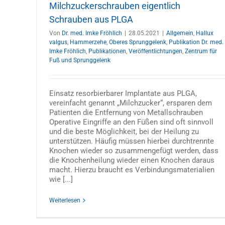
n
Lendenwirbelsäule: Zu viel Belastung
Milchzuckerschrauben eigentlich
lenk
zu wenig Bewegung können Ursachen
Schrauben aus PLGA
Allgemein
Bandscheibenvorfall
Konservative Thera
Publikation Prof. Dr. med. Oliver Linhardt
Publikatio
Von
Dr. med. Imke Fröhlich
|
28.05.2021
|
Allgemein
,
Hallux
Wirbelsäule & Rücken
valgus
,
Hammerzehe
,
Oberes Sprunggelenk
,
Publikation Dr. med.
Imke Fröhlich
,
Publikationen
,
Veröffentlichtungen
,
Zentrum für
Fuß und Sprunggelenk
Einsatz resorbierbarer Implantate aus PLGA,
vereinfacht genannt „Milchzucker“, ersparen dem
Patienten die Entfernung von Metallschrauben
Operative Eingriffe an den Füßen sind oft sinnvoll
und die beste Möglichkeit, bei der Heilung zu
unterstützen. Häufig müssen hierbei durchtrennte
Knochen wieder so zusammengefügt werden, dass
die Knochenheilung wieder einen Knochen daraus
macht. Hierzu braucht es Verbindungsmaterialien
wie [...]
Weiterlesen