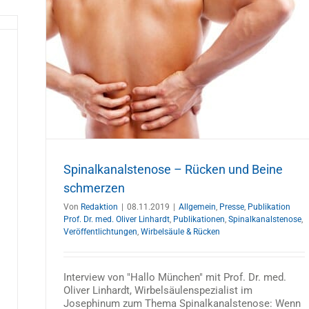
eine
hardt
gen
Spinalkanalstenose – Rücken und Beine
schmerzen
Von
Redaktion
|
08.11.2019
|
Allgemein
,
Presse
,
Publikation
Prof. Dr. med. Oliver Linhardt
,
Publikationen
,
Spinalkanalstenose
,
Veröffentlichtungen
,
Wirbelsäule & Rücken
Interview von "Hallo München" mit Prof. Dr. med.
Oliver Linhardt, Wirbelsäulenspezialist im
Josephinum zum Thema Spinalkanalstenose: Wenn