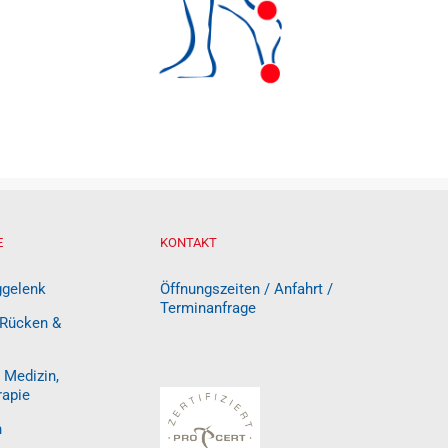
E
KONTAKT
ggelenk
Öffnungszeiten / Anfahrt /
Terminanfrage
 Rücken &
 Medizin,
rapie
n