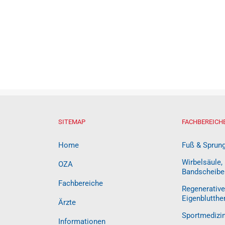
SITEMAP
FACHBEREICH
Home
Fuß & Sprun
Wirbelsäule,
OZA
Bandscheibe
Fachbereiche
Regenerative
Eigenblutthe
Ärzte
Sportmedizi
Informationen