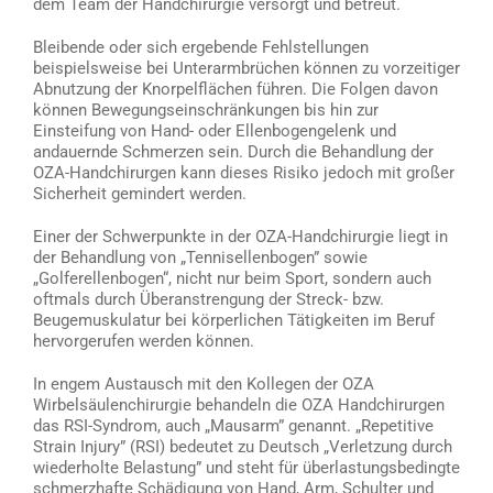
dem Team der Handchirurgie versorgt und betreut.
Bleibende oder sich ergebende Fehlstellungen
beispielsweise bei Unterarmbrüchen können zu vorzeitiger
Abnutzung der Knorpelflächen führen. Die Folgen davon
können Bewegungseinschränkungen bis hin zur
Einsteifung von Hand- oder Ellenbogengelenk und
andauernde Schmerzen sein. Durch die Behandlung der
OZA-Handchirurgen kann dieses Risiko jedoch mit großer
Sicherheit gemindert werden.
Einer der Schwerpunkte in der OZA-Handchirurgie liegt in
der Behandlung von „Tennisellenbogen” sowie
„Golferellenbogen“, nicht nur beim Sport, sondern auch
oftmals durch Überanstrengung der Streck- bzw.
Beugemuskulatur bei körperlichen Tätigkeiten im Beruf
hervorgerufen werden können.
In engem Austausch mit den Kollegen der OZA
Wirbelsäulenchirurgie behandeln die OZA Handchirurgen
das RSI-Syndrom, auch „Mausarm” genannt. „Repetitive
Strain Injury” (RSI) bedeutet zu Deutsch „Verletzung durch
wiederholte Belastung” und steht für überlastungsbedingte
schmerzhafte Schädigung von Hand, Arm, Schulter und