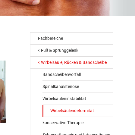
Fachbereiche
Fuß & Sprunggelenk
Wirbelsäule, Rücken & Bandscheibe
Bandscheibenvorfall
Spinalkanalstenose
Wirbelsäuleninstabilität
Wirbelsäulendeformität
konservative Therapie
Schmerztherapie und Interventionen