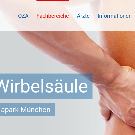
OZA
Fachbereiche
Ärzte
Informationen
Wirbelsäule
llapark München