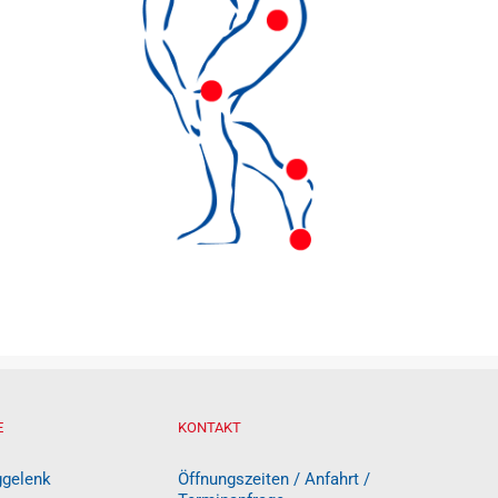
E
KONTAKT
ggelenk
Öffnungszeiten / Anfahrt /