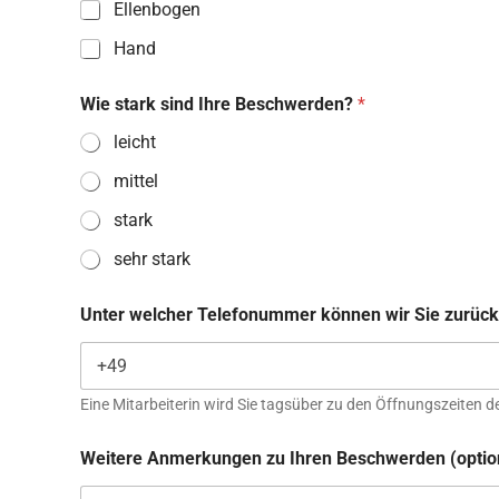
Ellenbogen
Hand
B
Wie stark sind Ihre Beschwerden?
*
e
s
leicht
c
h
mittel
w
e
stark
r
d
sehr stark
e
n
Unter welcher Telefonummer können wir Sie zurück
W
i
e
W
e
Eine Mitarbeiterin wird Sie tagsüber zu den Öffnungszeiten 
i
t
Weitere Anmerkungen zu Ihren Beschwerden (optio
e
r