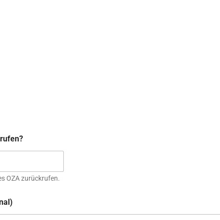
rufen?
des OZA zurückrufen.
nal)