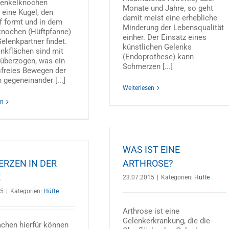
enkelknochen
Monate und Jahre, so geht
 eine Kugel, den
damit meist eine erhebliche
f formt und in dem
Minderung der Lebensqualität
nochen (Hüftpfanne)
einher. Der Einsatz eines
elenkpartner findet.
künstlichen Gelenks
enkflächen sind mit
(Endoprothese) kann
 überzogen, was ein
Schmerzen [...]
sfreies Bewegen der
gegeneinander [...]
Weiterlesen
en
WAS IST EINE
RZEN IN DER
ARTHROSE?
E
23.07.2015
|
Kategorien:
Hüfte
15
|
Kategorien:
Hüfte
Arthrose ist eine
Gelenkerkrankung, die die
achen hierfür können