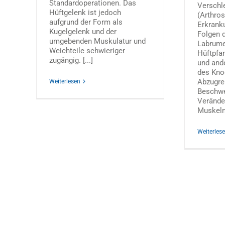
Standardoperationen. Das
Verschl
Hüftgelenk ist jedoch
(Arthros
aufgrund der Form als
Erkrank
Kugelgelenk und der
Folgen d
umgebenden Muskulatur und
Labrume
Weichteile schwieriger
Hüftpfa
zugängig. [...]
und and
des Kno
Abzugre
Weiterlesen
Beschwe
Veränder
Muskeln 
Weiterles