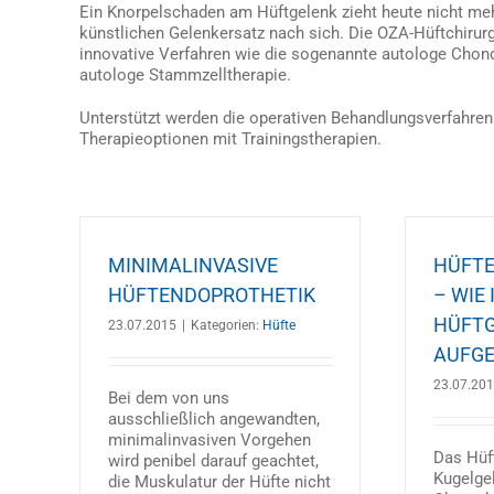
Ein Knorpelschaden am Hüftgelenk zieht heute nicht me
künstlichen Gelenkersatz nach sich. Die OZA-Hüftchirurgi
innovative Verfahren wie die sogenannte autologe Chond
autologe Stammzelltherapie.
Unterstützt werden die operativen Behandlungsverfahren
Therapieoptionen mit Trainingstherapien.
MINIMALINVASIVE
HÜFT
HÜFTENDOPROTHETIK
– WIE 
HÜFT
23.07.2015
|
Kategorien:
Hüfte
AUFG
23.07.20
Bei dem von uns
ausschließlich angewandten,
minimalinvasiven Vorgehen
Das Hüft
wird penibel darauf geachtet,
Kugelge
die Muskulatur der Hüfte nicht