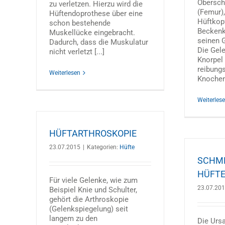
Obersch
zu verletzen. Hierzu wird die
(Femur),
Hüftendoprothese über eine
Hüftkop
schon bestehende
Beckenk
Muskellücke eingebracht.
seinen G
Dadurch, dass die Muskulatur
Die Gel
nicht verletzt [...]
Knorpel
reibung
Weiterlesen
Knochen 
Weiterles
HÜFTARTHROSKOPIE
23.07.2015
|
Kategorien:
Hüfte
SCHME
HÜFT
Für viele Gelenke, wie zum
23.07.20
Beispiel Knie und Schulter,
gehört die Arthroskopie
(Gelenkspiegelung) seit
langem zu den
Die Urs