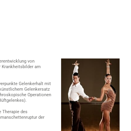
erentwicklung von
 Krankheitsbilder am
erpunkte Gelenkerhalt mit
 künstlichem Gelenkersatz
throskopische Operationen
üftgelenkes).
e Therapie des
manschettenruptur der