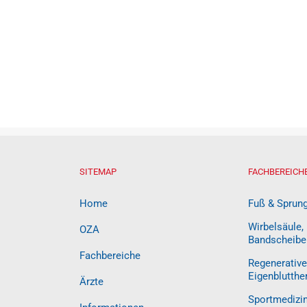
SITEMAP
FACHBEREICH
Home
Fuß & Sprun
Wirbelsäule,
OZA
Bandscheibe
Fachbereiche
Regenerative
Eigenblutthe
Ärzte
Sportmedizi