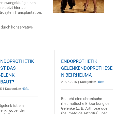
hr zwangsläufig einen
e setzt hier auf
rozyten Transplantation,
 durch konservative
ENDOPROTHETIK
ENDOPROTHETIK –
IST DAS
GELENKENDOPROTHESE
GELENK
N BEI RHEUMA
EBAUT?
23.07.2015
|
Kategorien:
Hüfte
15
|
Kategorien:
Hüfte
Besteht eine chronische
rheumatische Erkrankung der
gelenk ist ein
Gelenke (z. B. Arthrose oder
lenk, wobei der
rheumatoide Arthritis) über