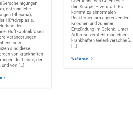
Oberfläche des Gelenkes –
eißerscheinigungen
den Knorpel – zerstört. Es
e), entzündliche
kommt zu abnormalen
ungen (Rheuma),
Reaktionen am angrenzenden
er Hüftdysplasie,
Knochen und zu einer
inrisse der
Entzündung im Gelenk. Unter
nne, Hüftkopfnekrosen
Arthrose versteht man einen
ere Veränderungen
krankhaften Gelenkverschleiß.
chens sein.
[...]
nzen sind diese
rden von krankhaften
Weiterlesen
ungen der Leiste, der
und von [...]
en