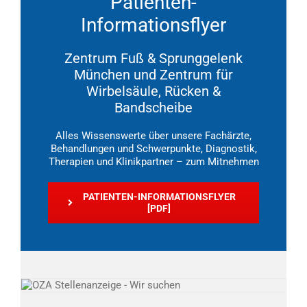
Patienten-
Informationsflyer
Zentrum Fuß & Sprunggelenk
München und Zentrum für
Wirbelsäule, Rücken &
Bandscheibe
Alles Wissenswerte über unsere Fachärzte,
Behandlungen und Schwerpunkte, Diagnostik,
Therapien und Klinikpartner – zum Mitnehmen
PATIENTEN-INFORMATIONSFLYER
[PDF]