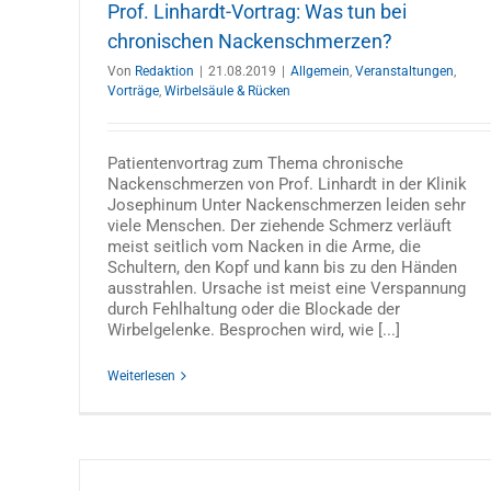
Prof. Linhardt-Vortrag: Was tun bei
chronischen Nackenschmerzen?
Von
Redaktion
|
21.08.2019
|
Allgemein
,
Veranstaltungen
,
Vorträge
,
Wirbelsäule & Rücken
Patientenvortrag zum Thema chronische
Nackenschmerzen von Prof. Linhardt in der Klinik
Josephinum Unter Nackenschmerzen leiden sehr
Dr. Fröhlich Vortrag: Was tun bei Hal
viele Menschen. Der ziehende Schmerz verläuft
valgus bis Hammerzeh?
meist seitlich vom Nacken in die Arme, die
Allgemein
Hallux rigidus
Hallux valgus
Hammerze
Schultern, den Kopf und kann bis zu den Händen
Hohlfuß
Oberes Sprunggelenk
Plattfuß
Schneiderba
ausstrahlen. Ursache ist meist eine Verspannung
Spreizfuß
Veranstaltungen
Vorträge
Zentrum für Fu
durch Fehlhaltung oder die Blockade der
Sprunggelenk
Wirbelgelenke. Besprochen wird, wie [...]
Weiterlesen