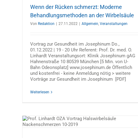
Wenn der Rücken schmerzt: Moderne
Behandlungsmethoden an der Wirbelsäule
Von
Redaktion
|
27.11.2022
|
Allgemein
,
Veranstaltungen
Spinalkanalstenose: der Rücken schm
Vortrag zur Gesundheit im Josephinum Do.,
die Beine versagen
01.12.2022 | 19 - 20 Uhr Referent: Prof. Dr. med. O.
Allgemein
Rücken
Spinalkanalstenose
Veranstaltun
Linhardt Veranstaltungsort: Klinik Josephinum gAG
Vorträge
Wirbelsäule & Rücken
Hahnenstraße 10 80539 München [5 Min. von U-
Bahn Odeonsplatz] www.josephinum.de Öffentlich
und kostenfrei - keine Anmeldung nötig > weitere
Vorträge zur Gesundheit im Josephinum [PDF]
Weiterlesen
ei
?
Rücken