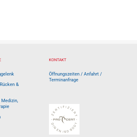
E
KONTAKT
ggelenk
Öffnungszeiten / Anfahrt /
Terminanfrage
 Rücken &
 Medizin,
rapie
n