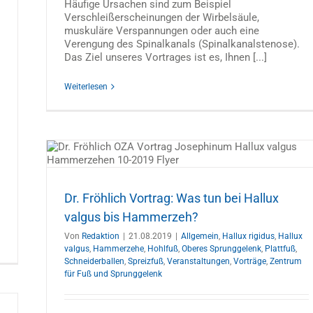
Häufige Ursachen sind zum Beispiel
Verschleißerscheinungen der Wirbelsäule,
muskuläre Verspannungen oder auch eine
Verengung des Spinalkanals (Spinalkanalstenose).
Das Ziel unseres Vortrages ist es, Ihnen [...]
Weiterlesen
lux
he
llen
ß und
Dr. Fröhlich Vortrag: Was tun bei Hallux
valgus bis Hammerzeh?
Von
Redaktion
|
21.08.2019
|
Allgemein
,
Hallux rigidus
,
Hallux
valgus
,
Hammerzehe
,
Hohlfuß
,
Oberes Sprunggelenk
,
Plattfuß
,
Schneiderballen
,
Spreizfuß
,
Veranstaltungen
,
Vorträge
,
Zentrum
für Fuß und Sprunggelenk