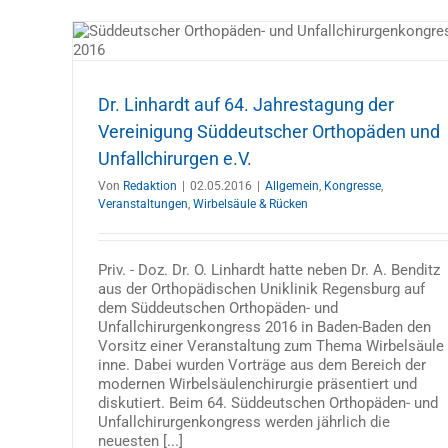
der
äden
 Rücken
Dr. Linhardt auf 64. Jahrestagung der
Vereinigung Süddeutscher Orthopäden und
Unfallchirurgen e.V.
Von
Redaktion
|
02.05.2016
|
Allgemein
,
Kongresse
,
Veranstaltungen
,
Wirbelsäule & Rücken
Priv. - Doz. Dr. O. Linhardt hatte neben Dr. A. Benditz
aus der Orthopädischen Uniklinik Regensburg auf
dem Süddeutschen Orthopäden- und
Unfallchirurgenkongress 2016 in Baden-Baden den
Vorsitz einer Veranstaltung zum Thema Wirbelsäule
inne. Dabei wurden Vorträge aus dem Bereich der
modernen Wirbelsäulenchirurgie präsentiert und
diskutiert. Beim 64. Süddeutschen Orthopäden- und
Unfallchirurgenkongress werden jährlich die
neuesten [...]