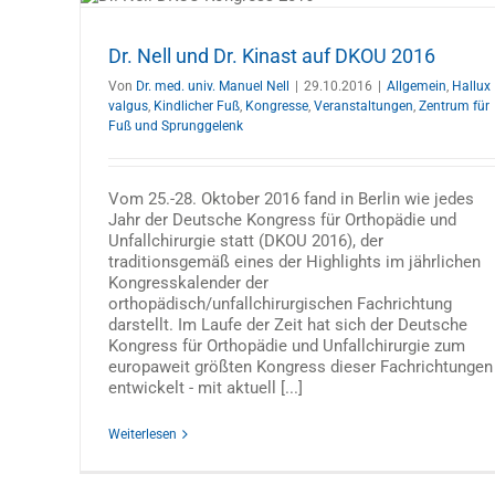
016
se
enk
Dr. Nell und Dr. Kinast auf DKOU 2016
Von
Dr. med. univ. Manuel Nell
|
29.10.2016
|
Allgemein
,
Hallux
valgus
,
Kindlicher Fuß
,
Kongresse
,
Veranstaltungen
,
Zentrum für
Fuß und Sprunggelenk
Vom 25.-28. Oktober 2016 fand in Berlin wie jedes
Jahr der Deutsche Kongress für Orthopädie und
Unfallchirurgie statt (DKOU 2016), der
traditionsgemäß eines der Highlights im jährlichen
Kongresskalender der
orthopädisch/unfallchirurgischen Fachrichtung
darstellt. Im Laufe der Zeit hat sich der Deutsche
Kongress für Orthopädie und Unfallchirurgie zum
europaweit größten Kongress dieser Fachrichtungen
entwickelt - mit aktuell [...]
10 JAHRE OZA – das ORTHOPÄDIE
KOLLOQUIUM zum Jubiläum
Weiterlesen
Allgemein
Orthopädie-Seminare
Veranstaltungen
Wirb
& Rücken
Zentrum für Fuß und Sprunggelenk