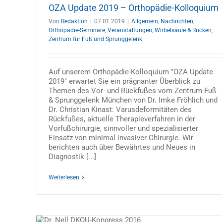
OZA Update 2019 – Orthopädie-Kolloquium
Von
Redaktion
|
07.01.2019
|
Allgemein
,
Nachrichten
,
Orthopädie-Seminare
,
Veranstaltungen
,
Wirbelsäule & Rücken
,
Zentrum für Fuß und Sprunggelenk
Auf unserem Orthopädie-Kolloquium "OZA Update
2019" erwartet Sie ein prägnanter Überblick zu
Themen des Vor- und Rückfußes vom Zentrum Fuß
& Sprunggelenk München von Dr. Imke Fröhlich und
Dr. Christian Kinast: Varusdeformitäten des
Rückfußes, aktuelle Therapieverfahren in der
Vorfußchirurgie, sinnvoller und spezialisierter
PD Dr. Linhardt leitet beim
Einsatz von minimal invasiver Chirurgie. Wir
Hausärzteverband Bayern den Theme
berichten auch über Bewährtes und Neues in
Orthopädie
Diagnostik [...]
Allgemein
Orthopädie-Seminare
Presse
Veranstaltu
Veröffentlichtungen
Wirbelsäule & Rücken
Weiterlesen