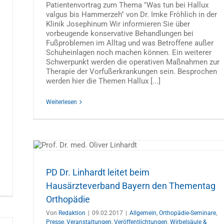
Patientenvortrag zum Thema "Was tun bei Hallux
valgus bis Hammerzeh" von Dr. Imke Fröhlich in der
Klinik Josephinum Wir informieren Sie über
vorbeugende konservative Behandlungen bei
Fußproblemen im Alltag und was Betroffene außer
Schuheinlagen noch machen können. Ein weiterer
Schwerpunkt werden die operativen Maßnahmen zur
Therapie der Vorfußerkrankungen sein. Besprochen
werden hier die Themen Hallux [...]
Weiterlesen
ntag
ngen
PD Dr. Linhardt leitet beim
Hausärzteverband Bayern den Thementag
Orthopädie
Von
Redaktion
|
09.02.2017
|
Allgemein
,
Orthopädie-Seminare
,
Presse
,
Veranstaltungen
,
Veröffentlichtungen
,
Wirbelsäule &