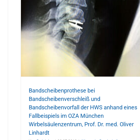
liver
ll
nen
Bandscheibenprothese bei
Bandscheibenverschleiß und
Bandscheibenvorfall der HWS anhand eines
Fallbeispiels im OZA München
Wirbelsäulenzentrum, Prof. Dr. med. Oliver
Linhardt