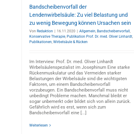
Wirbelsäulenzentrum, Prof. Dr. med. O
Linhardt
Bandscheibenvorfall der
Allgemein
Bandscheibenersatz
Bandscheibenvorfa
Lendenwirbelsäule: Zu viel Belastung und
Publikation Prof. Dr. med. Oliver Linhardt
Publikatio
zu wenig Bewegung können Ursachen sein
Wirbelsäule & Rücken
Von
Redaktion
|
16.11.2020
|
Allgemein
,
Bandscheibenvorfall
,
Konservative Therapie
,
Publikation Prof. Dr. med. Oliver Linhardt
,
Publikationen
,
Wirbelsäule & Rücken
Im Interview: Prof. Dr. med. Oliver Linhardt
Wirbelsäulenspezialist im Josephinum Eine starke
Rückenmuskulatur und das Vermeiden starker
Belastungen der Wirbelsäule sind die wichtigsten
Faktoren, um einem Bandscheibenvorfall
vorzubeugen. Ein Bandscheibenvorfall muss nicht
unbedingt Probleme machen. Manchmal bleibt er
sogar unbemerkt oder bildet sich von allein zurück.
Gefährlich wird es erst, wenn sich zum
Bandscheibenvorfall eine [...]
Weiterlesen