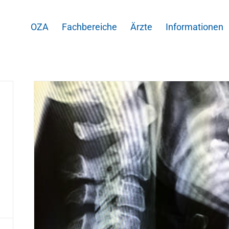
OZA
Fachbereiche
Ärzte
Informationen
nd
en