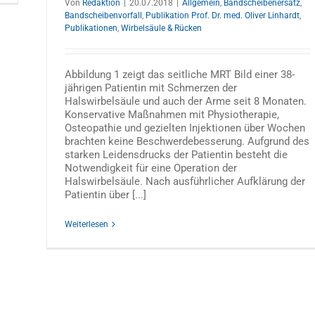
Von
Redaktion
|
20.07.2018
|
Allgemein
,
Bandscheibenersatz
,
Bandscheibenvorfall
,
Publikation Prof. Dr. med. Oliver Linhardt
,
Publikationen
,
Wirbelsäule & Rücken
Abbildung 1 zeigt das seitliche MRT Bild einer 38-
jährigen Patientin mit Schmerzen der
Halswirbelsäule und auch der Arme seit 8 Monaten.
Konservative Maßnahmen mit Physiotherapie,
Osteopathie und gezielten Injektionen über Wochen
brachten keine Beschwerdebesserung. Aufgrund des
starken Leidensdrucks der Patientin besteht die
Notwendigkeit für eine Operation der
Halswirbelsäule. Nach ausführlicher Aufklärung der
Patientin über [...]
Weiterlesen