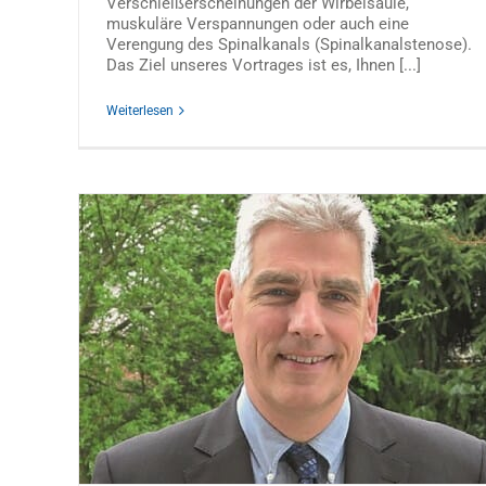
Verschleißerscheinungen der Wirbelsäule,
muskuläre Verspannungen oder auch eine
Verengung des Spinalkanals (Spinalkanalstenose).
Das Ziel unseres Vortrages ist es, Ihnen [...]
Weiterlesen
giene
Fuß und