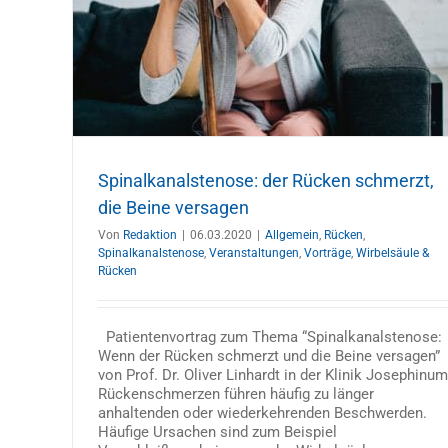
erzt,
Spinalkanalstenose – Rücken und B
ngen
schmerzen
Allgemein
Presse
Publikation Prof. Dr. med. Oliver Lin
Publikationen
Spinalkanalstenose
Veröffentlichtun
Wirbelsäule & Rücken
Spinalkanalstenose: der Rücken schmerzt,
die Beine versagen
Von
Redaktion
|
06.03.2020
|
Allgemein
,
Rücken
,
Spinalkanalstenose
,
Veranstaltungen
,
Vorträge
,
Wirbelsäule &
Rücken
Patientenvortrag zum Thema “Spinalkanalstenose:
Wenn der Rücken schmerzt und die Beine versagen”
von Prof. Dr. Oliver Linhardt in der Klinik Josephinum
Rückenschmerzen führen häufig zu länger
anhaltenden oder wiederkehrenden Beschwerden.
Häufige Ursachen sind zum Beispiel