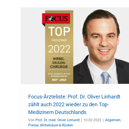
Bandscheibenvorfall der
hardt
Lendenwirbelsäule: Zu viel Belastung
p-
zu wenig Bewegung können Ursachen
Allgemein
Bandscheibenvorfall
Konservative Thera
Publikation Prof. Dr. med. Oliver Linhardt
Publikatio
Wirbelsäule & Rücken
Focus-Ärzteliste: Prof. Dr. Oliver Linhardt
zählt auch 2022 wieder zu den Top-
Medizinern Deutschlands
Von
Prof. Dr. med. Oliver Linhardt
|
10.02.2022
|
Allgemein
,
Presse
,
Wirbelsäule & Rücken