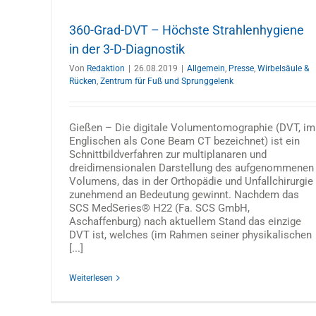
360-Grad-DVT – Höchste Strahlenhygiene
in der 3-D-Diagnostik
Von
Redaktion
|
26.08.2019
|
Allgemein
,
Presse
,
Wirbelsäule &
Rücken
,
Zentrum für Fuß und Sprunggelenk
Prof. Linhardt-Vortrag: Was tun be
chronischen Nackenschmerzen?
Gießen – Die digitale Volumentomographie (DVT, im
Allgemein
Veranstaltungen
Vorträge
Wirbelsäule & R
Englischen als Cone Beam CT bezeichnet) ist ein
Schnittbildverfahren zur multiplanaren und
dreidimensionalen Darstellung des aufgenommenen
Volumens, das in der Orthopädie und Unfallchirurgie
zunehmend an Bedeutung gewinnt. Nachdem das
SCS MedSeries® H22 (Fa. SCS GmbH,
Aschaffenburg) nach aktuellem Stand das einzige
DVT ist, welches (im Rahmen seiner physikalischen
[...]
Weiterlesen