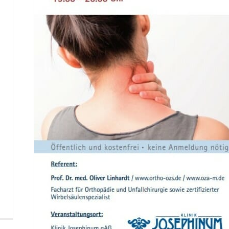
i
ücken