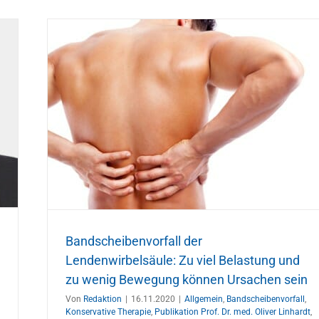
 und
 sein
pie
nen
Bandscheibenvorfall der
Lendenwirbelsäule: Zu viel Belastung und
zu wenig Bewegung können Ursachen sein
Von
Redaktion
|
16.11.2020
|
Allgemein
,
Bandscheibenvorfall
,
Konservative Therapie
,
Publikation Prof. Dr. med. Oliver Linhardt
,