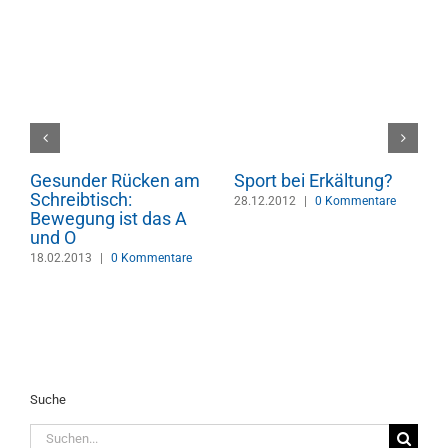
Gesunder Rücken am
Sport bei Erkältung?
F
Schreibtisch:
w
28.12.2012
|
0 Kommentare
Bewegung ist das A
s
und O
S
v
18.02.2013
|
0 Kommentare
2
Suche
Suche