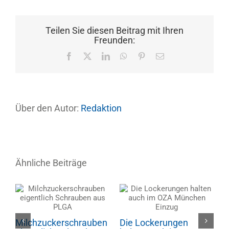
Teilen Sie diesen Beitrag mit Ihren
Freunden:
Facebook
X
LinkedIn
WhatsApp
Pinterest
E-
Mail
Über den Autor:
Redaktion
Ähnliche Beiträge
ft
Milchzuckerschrauben
Die Lockerungen
C