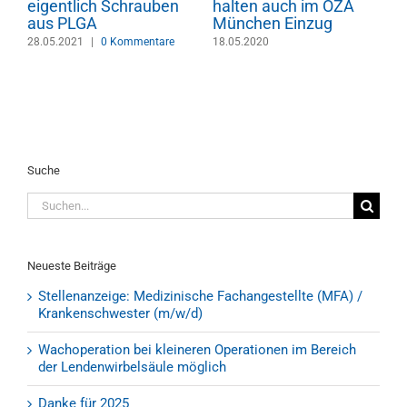
eigentlich Schrauben
halten auch im OZA
i
aus PLGA
München Einzug
w
28.05.2021
|
0 Kommentare
18.05.2020
0
Suche
Suche
nach:
Neueste Beiträge
Stellenanzeige: Medizinische Fachangestellte (MFA) /
Krankenschwester (m/w/d)
Wachoperation bei kleineren Operationen im Bereich
der Lendenwirbelsäule möglich
Danke für 2025