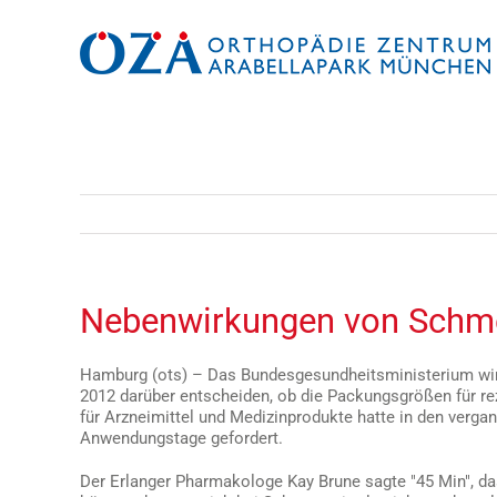
Zum
Inhalt
springen
Nebenwirkungen von Schme
Hamburg (ots) – Das Bundesgesundheitsministerium wir
2012 darüber entscheiden, ob die Packungsgrößen für rez
für Arzneimittel und Medizinprodukte hatte in den verg
Anwendungstage gefordert.
Der Erlanger Pharmakologe Kay Brune sagte "45 Min", d