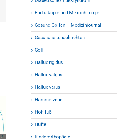
Diabetisches Fuß-Syndrom
est
E-
Endoskopie und Mikrochirurgie
Mail
Gesund Golfen – Medizinjournal
Gesundheitsnachrichten
Golf
Hallux rigidus
Hallux valgus
Hallux varus
Hammerzehe
Hohlfuß
Hüfte
Kinderorthopädie