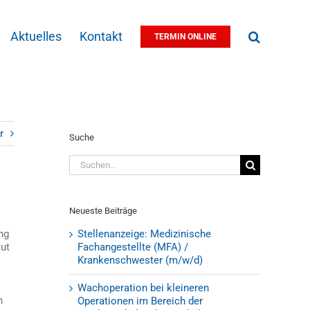
Aktuelles
Kontakt
TERMIN ONLINE
r
Suche
Suche
nach:
Neueste Beiträge
ng
Stellenanzeige: Medizinische
tut
Fachangestellte (MFA) /
Krankenschwester (m/w/d)
Wachoperation bei kleineren
n
Operationen im Bereich der