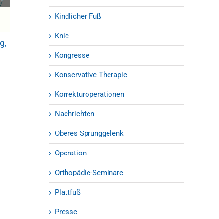
Gesunder Rüc
Kindlicher Fuß
Schreibtisch: 
und O
Knie
g,
Verletzungen von Fuß und
18.02.2013
|
0 Kom
Sprunggelenk – beim Wandern
Kongresse
keine Seltenheit
03.09.2018
Konservative Therapie
Korrekturoperationen
Nachrichten
Oberes Sprunggelenk
Operation
Orthopädie-Seminare
Plattfuß
Presse