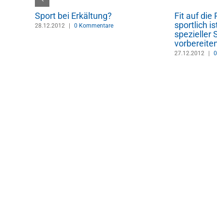
Sport bei Erkältung?
Fit auf die
 das A
sportlich is
28.12.2012
|
0 Kommentare
spezieller
vorbereite
27.12.2012
|
0