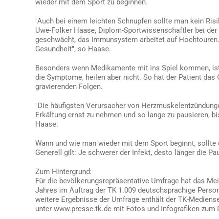
wieder mit dem Sport zu beginnen.
"Auch bei einem leichten Schnupfen sollte man kein Risi
Uwe-Folker Haase, Diplom-Sportwissenschaftler bei der TK
geschwächt, das Immunsystem arbeitet auf Hochtouren. W
Gesundheit", so Haase.
Besonders wenn Medikamente mit ins Spiel kommen, ist 
die Symptome, heilen aber nicht. So hat der Patient das 
gravierenden Folgen.
"Die häufigsten Verursacher von Herzmuskelentzündungen
Erkältung ernst zu nehmen und so lange zu pausieren, bis
Haase.
Wann und wie man wieder mit dem Sport beginnt, sollte
Generell gilt: Je schwerer der Infekt, desto länger die Pa
Zum Hintergrund:
Für die bevölkerungsrepräsentative Umfrage hat das Me
Jahres im Auftrag der TK 1.009 deutschsprachige Perso
weitere Ergebnisse der Umfrage enthält der TK-Mediense
unter www.presse.tk.de mit Fotos und Infografiken zum 