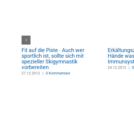
Fit auf die Piste · Auch wer
Erkältungs
 das A
sportlich ist, sollte sich mit
Hände was
spezieller Skigymnastik
Immunsyst
vorbereiten
24.12.2012
|
0
27.12.2012
|
0 Kommentare