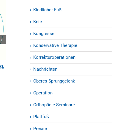
Kindlicher Fuß
Knie
Kongresse
Konservative Therapie
Gesunder Rüc
Schreibtisch: 
Korrekturoperationen
und O
g,
Verletzungen von Fuß und
18.02.2013
|
0 Kom
Nachrichten
Sprunggelenk – beim Wandern
keine Seltenheit
Oberes Sprunggelenk
03.09.2018
Operation
Orthopädie-Seminare
Plattfuß
Presse