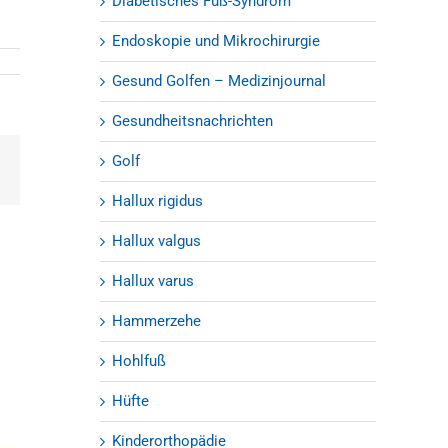
Diabetisches Fuß-Syndrom
Endoskopie und Mikrochirurgie
Gesund Golfen – Medizinjournal
Gesundheitsnachrichten
Golf
est
E-
Mail
Hallux rigidus
Hallux valgus
Hallux varus
Hammerzehe
Hohlfuß
Hüfte
Kinderorthopädie