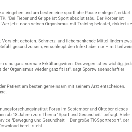
ko eingehen und am besten eine sportliche Pause einlegen", erklärt
. "Bei Fieber und Grippe ist Sport absolut tabu. Der Körper ist
er jetzt noch seinen Organismus mit Training belastet, riskiert se
Vorsicht geboten. Schmerz- und fiebersenkende Mittel lindern zwa
Gefühl gesund zu sein, verschleppt den Infekt aber nur – mit teilwei
 sind ganz normale Erkältungsviren. Deswegen ist es wichtig, jed
 der Organismus wieder ganz fit ist", sagt Sportwissenschaftler
 der Patient am besten gemeinsam mit seinem Arzt entscheiden.
use.
inungsforschungsinstitut Forsa im September und Oktober dieses
nen ab 18 Jahren zum Thema "Sport und Gesundheit" befragt. Viele
rvice "Bewegung und Gesundheit – Der große TK-Sportreport", der
Download bereit steht.