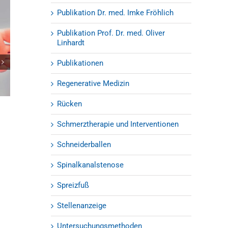
Publikation Dr. med. Imke Fröhlich
Publikation Prof. Dr. med. Oliver
Linhardt
Publikationen
Regenerative Medizin
Rücken
Hallux valgus: Was hilft bei einem
Milchzuckersch
Ballenzeh?
Schrauben au
Schmerztherapie und Interventionen
22.06.2021
28.05.2021
|
0 Kom
Schneiderballen
Spinalkanalstenose
Spreizfuß
Stellenanzeige
Untersuchungsmethoden