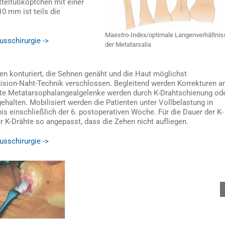
telfußköpfchen mit einer
0 mm ist teils die
Maestro-Index/optimale Langenverhältnis
usschirurgie ->
der Metatarsalia
n konturiert, die Sehnen genäht und die Haut möglichst
ision-Naht-Technik verschlossen. Begleitend werden Korrekturen a
te Metatarsophalangealgelenke werden durch K-Drahtschienung od
halten. Mobilisiert werden die Patienten unter Vollbelastung in
s einschließlich der 6. postoperativen Woche. Für die Dauer der K-
r K-Drähte so angepasst, dass die Zehen nicht aufliegen.
usschirurgie ->