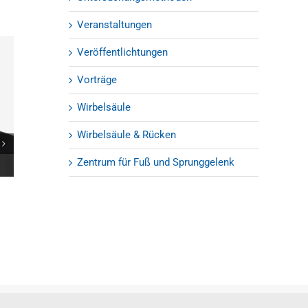
Veranstaltungen
Veröffentlichtungen
Vorträge
Wirbelsäule
Wirbelsäule & Rücken
Zentrum für Fuß und Sprunggelenk
Danke für 2025
Frohe Weihnac
und glückliche
30.12.2025
15.12.2025