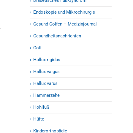
Diabetisches Fuß-Syndrom
Endoskopie und Mikrochirurgie
Gesund Golfen – Medizinjournal
-
Gesundheitsnachrichten
Golf
Hallux rigidus
Hallux valgus
Hallux varus
Hammerzehe
n
Hohlfuß
u
Hüfte
Kinderorthopädie