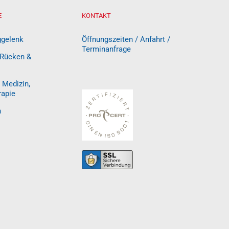
E
KONTAKT
ggelenk
Öffnungszeiten / Anfahrt /
Terminanfrage
 Rücken &
 Medizin,
rapie
n