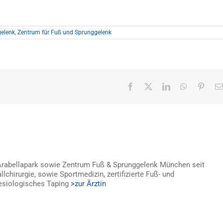
elenk
,
Zentrum für Fuß und Sprunggelenk
Facebook
X
LinkedIn
WhatsApp
Pinter
 Arabellapark sowie Zentrum Fuß & Sprunggelenk München seit
llchirurgie, sowie Sportmedizin, zertifizierte Fuß- und
nesiologisches Taping
>zur Ärztin