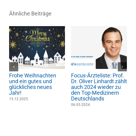
Ähnliche Beiträge
Frohe Weihnachten
Focus-Ärzteliste: Prof.
F
und ein gutes und
Dr. Oliver Linhardt zählt
D
glückliches neues
auch 2024 wieder zu
a
Jahr!
den Top-Medizinern
d
Deutschlands
D
15.12.2025
06.05.2024
2