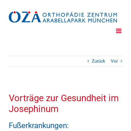
Zum
Inhalt
springen
Zurück
Vor
Zeige
grösseres
Vorträge zur Gesundheit im
Bild
Josephinum
Fußerkrankungen: