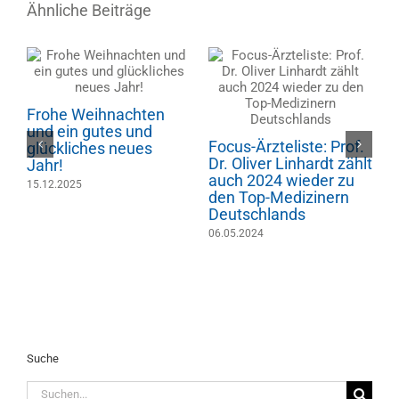
Ähnliche Beiträge
Frohe Weihnachten
und ein gutes und
Focus-Ärzteliste: Prof.
F
glückliches neues
Dr. Oliver Linhardt zählt
D
Jahr!
auch 2024 wieder zu
a
15.12.2025
den Top-Medizinern
d
Deutschlands
D
06.05.2024
2
Suche
Suche