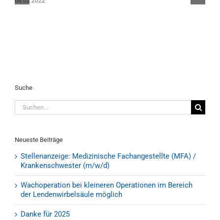
08.02.2022
2
Suche
Suche
nach:
Neueste Beiträge
Stellenanzeige: Medizinische Fachangestellte (MFA) /
Krankenschwester (m/w/d)
Wachoperation bei kleineren Operationen im Bereich
der Lendenwirbelsäule möglich
Danke für 2025