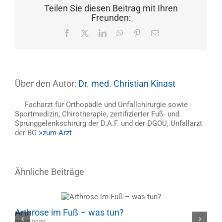
Teilen Sie diesen Beitrag mit Ihren
Freunden:
Facebook
X
LinkedIn
WhatsApp
Pinterest
E-
Mail
Über den Autor:
Dr. med. Christian Kinast
Facharzt für Orthopädie und Unfallchirurgie sowie
Sportmedizin, Chirotherapie, zertifizierter Fuß- und
Sprunggelenkschirurg der D.A.F. und der DGOU, Unfallarzt
der BG
>zum Arzt
Ähnliche Beiträge
Arthrose im Fuß – was tun?
H