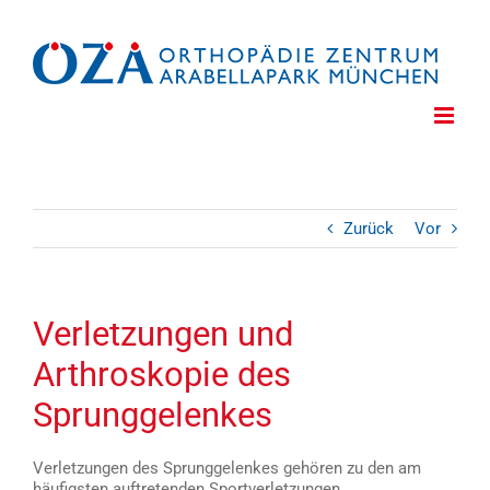
Zum
Inhalt
springen
Zurück
Vor
Verletzungen und
Arthroskopie des
Sprunggelenkes
Verletzungen des Sprunggelenkes gehören zu den am
häufigsten auftretenden Sportverletzungen.