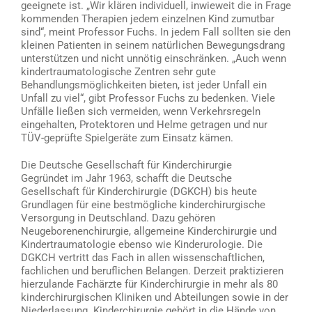
geeignete ist. „Wir klären individuell, inwieweit die in Frage
kommenden Therapien jedem einzelnen Kind zumutbar
sind“, meint Professor Fuchs. In jedem Fall sollten sie den
kleinen Patienten in seinem natürlichen Bewegungsdrang
unterstützen und nicht unnötig einschränken. „Auch wenn
kindertraumatologische Zentren sehr gute
Behandlungsmöglichkeiten bieten, ist jeder Unfall ein
Unfall zu viel“, gibt Professor Fuchs zu bedenken. Viele
Unfälle ließen sich vermeiden, wenn Verkehrsregeln
eingehalten, Protektoren und Helme getragen und nur
TÜV-geprüfte Spielgeräte zum Einsatz kämen.
Die Deutsche Gesellschaft für Kinderchirurgie
Gegründet im Jahr 1963, schafft die Deutsche
Gesellschaft für Kinderchirurgie (DGKCH) bis heute
Grundlagen für eine bestmögliche kinderchirurgische
Versorgung in Deutschland. Dazu gehören
Neugeborenenchirurgie, allgemeine Kinderchirurgie und
Kindertraumatologie ebenso wie Kinderurologie. Die
DGKCH vertritt das Fach in allen wissenschaftlichen,
fachlichen und beruflichen Belangen. Derzeit praktizieren
hierzulande Fachärzte für Kinderchirurgie in mehr als 80
kinderchirurgischen Kliniken und Abteilungen sowie in der
Niederlassung. Kinderchirurgie gehört in die Hände von