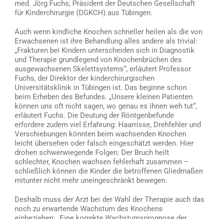
med. Jörg Fuchs, Präsident der Deutschen Gesellschaft
für Kinderchirurgie (DGKCH) aus Tübingen.
Auch wenn kindliche Knochen schneller heilen als die von
Erwachsenen ist ihre Behandlung alles andere als trivial:
„Frakturen bei Kindern unterscheiden sich in Diagnostik
und Therapie grundlegend von Knochenbrüchen des
ausgewachsenen Skelettsystems“, erläutert Professor
Fuchs, der Direktor der kinderchirurgischen
Universitätsklinik in Tübingen ist. Das beginne schon
beim Erheben des Befundes. „Unsere kleinen Patienten
können uns oft nicht sagen, wo genau es ihnen weh tut“,
erläutert Fuchs. Die Deutung der Röntgenbefunde
erfordere zudem viel Erfahrung: Haarrisse, Drehfehler und
Verschiebungen könnten beim wachsenden Knochen
leicht übersehen oder falsch eingeschätzt werden. Hier
drohen schwerwiegende Folgen: Der Bruch heilt
schlechter, Knochen wachsen fehlerhaft zusammen –
schließlich können die Kinder die betroffenen Gliedmaßen
mitunter nicht mehr uneingeschränkt bewegen.
Deshalb muss der Arzt bei der Wahl der Therapie auch das
noch zu erwartende Wachstum des Knochens
einbeziehen: „Eine korrekte Wachstumsprognose der