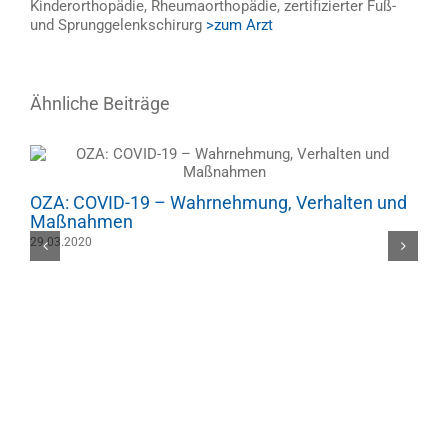
Kinderorthopädie, Rheumaorthopädie, zertifizierter Fuß-
und Sprunggelenkschirurg
>zum Arzt
Ähnliche Beiträge
OZA: COVID-19 – Wahrnehmung, Verhalten und
Maßnahmen
29.03.2020
O
0