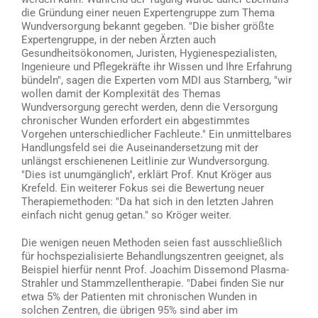
die Gründung einer neuen Expertengruppe zum Thema
Wundversorgung bekannt gegeben. "Die bisher größte
Expertengruppe, in der neben Ärzten auch
Gesundheitsökonomen, Juristen, Hygienespezialisten,
Ingenieure und Pflegekräfte ihr Wissen und Ihre Erfahrung
bündeln", sagen die Experten vom MDI aus Starnberg, "wir
wollen damit der Komplexität des Themas
Wundversorgung gerecht werden, denn die Versorgung
chronischer Wunden erfordert ein abgestimmtes
Vorgehen unterschiedlicher Fachleute." Ein unmittelbares
Handlungsfeld sei die Auseinandersetzung mit der
unlängst erschienenen Leitlinie zur Wundversorgung.
"Dies ist unumgänglich", erklärt Prof. Knut Kröger aus
Krefeld. Ein weiterer Fokus sei die Bewertung neuer
Therapiemethoden: "Da hat sich in den letzten Jahren
einfach nicht genug getan." so Kröger weiter.
Die wenigen neuen Methoden seien fast ausschließlich
für hochspezialisierte Behandlungszentren geeignet, als
Beispiel hierfür nennt Prof. Joachim Dissemond Plasma-
Strahler und Stammzellentherapie. "Dabei finden Sie nur
etwa 5% der Patienten mit chronischen Wunden in
solchen Zentren, die übrigen 95% sind aber im