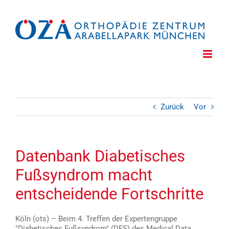
Zum
Inhalt
springen
Zurück
Vor
Datenbank Diabetisches
Fußsyndrom macht
entscheidende Fortschritte
Köln (ots) – Beim 4. Treffen der Expertengruppe
"Diabetisches Fußsyndrom" (DFS) des Medical Data