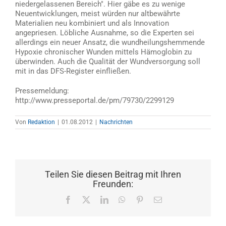
niedergelassenen Bereich". Hier gäbe es zu wenige
Neuentwicklungen, meist würden nur altbewährte
Materialien neu kombiniert und als Innovation
angepriesen. Löbliche Ausnahme, so die Experten sei
allerdings ein neuer Ansatz, die wundheilungshemmende
Hypoxie chronischer Wunden mittels Hämoglobin zu
überwinden. Auch die Qualität der Wundversorgung soll
mit in das DFS-Register einfließen.
Pressemeldung:
http://www.presseportal.de/pm/79730/2299129
Von
Redaktion
|
01.08.2012
|
Nachrichten
Teilen Sie diesen Beitrag mit Ihren
Freunden:
Facebook
X
LinkedIn
WhatsApp
Pinterest
E-
Mail