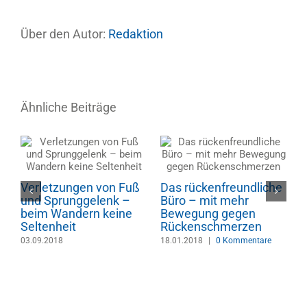
Über den Autor:
Redaktion
Ähnliche Beiträge
Verletzungen von Fuß
Das rückenfreundliche
und Sprunggelenk –
Büro – mit mehr
Dr
beim Wandern keine
Bewegung gegen
An
Seltenheit
Rückenschmerzen
Pe
03.09.2018
18.01.2018
|
0 Kommentare
Su
C
m
16