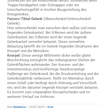
Schmerzen um die Kniescheibe herum, Schmerzen beim
Treppe-Herabgehen oder Schnappen oder ein
Unsicherheitsgefühl in leichter Beugestellung des
Kniegelenkes.
Femoro-Tibial-Gelenk
(Oberschenkel-Unterschenkel-
Gelenk):
Hier unterscheidet man zwischen dem außen und innen
liegenden Gelenkanteil. Bei X-Beinen wird der äußere
Gelenkanteil, bei O-Beinen wird der innen liegende
Gelenkanteil vermehrt belastet. Diese vermehrte
Belastung betrifft die im Gelenk liegenden Strukturen den
Knorpel und die Menisken.
Knorpel:
Diese wenige Millimeter dicke weiße glatte
Beschichtung ermöglicht das reibungsarme Gleiten der
Gelenkflächen aufeinander. Der Aussen- und der
Innenmeniskus sind keilförmige faserknorpelige
Halbringe am Gelenkrand, die die Druckverteilung und die
Gelenkstabilität verbessern. Reißt ein Meniskus durch
einen Unfall oder bedingt durch Alterung und Verschleiß
ein, wird der darunter liegende Knorpel verstärkt belastet.
Es kommt zum irreparablen Knorpelschaden und im
weiteren Verlauf zur Arthrose.
Von
Redaktion
|
23.07.2015
|
Knie