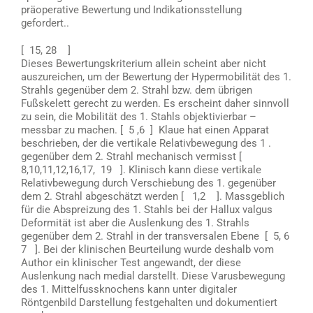
präoperative Bewertung und Indikationsstellung
gefordert..
[ 15, 28 ]
Dieses Bewertungskriterium allein scheint aber nicht
auszureichen, um der Bewertung der Hypermobilität des 1.
Strahls gegenüber dem 2. Strahl bzw. dem übrigen
Fußskelett gerecht zu werden. Es erscheint daher sinnvoll
zu sein, die Mobilität des 1. Stahls objektivierbar –
messbar zu machen. [ 5 ,6 ] Klaue hat einen Apparat
beschrieben, der die vertikale Relativbewegung des 1 .
gegenüber dem 2. Strahl mechanisch vermisst [
8,10,11,12,16,17, 19 ]. Klinisch kann diese vertikale
Relativbewegung durch Verschiebung des 1. gegenüber
dem 2. Strahl abgeschätzt werden [ 1,2 ]. Massgeblich
für die Abspreizung des 1. Stahls bei der Hallux valgus
Deformität ist aber die Auslenkung des 1. Strahls
gegenüber dem 2. Strahl in der transversalen Ebene [ 5, 6
7 ]. Bei der klinischen Beurteilung wurde deshalb vom
Author ein klinischer Test angewandt, der diese
Auslenkung nach medial darstellt. Diese Varusbewegung
des 1. Mittelfussknochens kann unter digitaler
Röntgenbild Darstellung festgehalten und dokumentiert