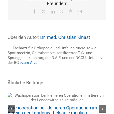
Freunden:
Facebook
X
LinkedIn
WhatsApp
Pinterest
E-
Mail
Über den Autor:
Dr. med. Christian Kinast
Facharzt für Orthopädie und Unfallchirurgie sowie
Sportmedizin, Chirotherapie, zertifizierter Fuß- und
Sprunggelenkschirurg der D.A.F. und der DGOU, Unfallarzt
der BG
>zum Arzt
Ähnliche Beiträge
D
Wachoperation bei kleineren Operationen im
3
Bereich der Lendenwirbelsäule möglich