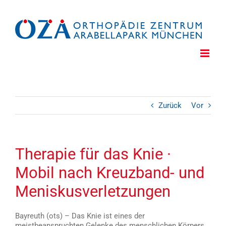
Zum
Inhalt
springen
Zurück
Vor
Therapie für das Knie ·
Mobil nach Kreuzband- und
Meniskusverletzungen
Bayreuth (ots) – Das Knie ist eines der
meistbeanspruchten Gelenke des menschlichen Körpers.