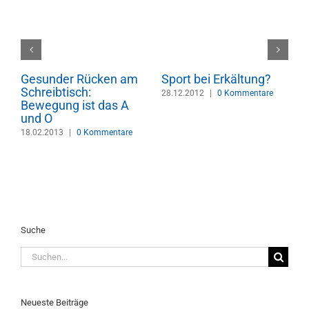
Gesunder Rücken am
Sport bei Erkältung?
F
Schreibtisch:
w
28.12.2012
|
0 Kommentare
Bewegung ist das A
s
und O
S
v
18.02.2013
|
0 Kommentare
2
Suche
Suche
nach:
Neueste Beiträge