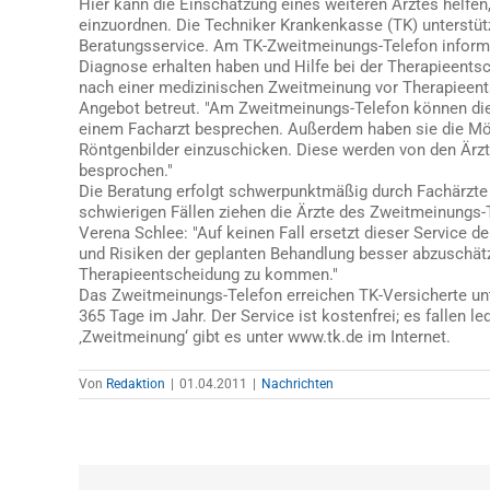
Hier kann die Einschätzung eines weiteren Arztes helfe
einzuordnen. Die Techniker Krankenkasse (TK) unterstütz
Beratungsservice. Am TK-Zweitmeinungs-Telefon informie
Diagnose erhalten haben und Hilfe bei der Therapieents
nach einer medizinischen Zweitmeinung vor Therapieents
Angebot betreut. "Am Zweitmeinungs-Telefon können die 
einem Facharzt besprechen. Außerdem haben sie die Mö
Röntgenbilder einzuschicken. Diese werden von den Ärzt
besprochen."
Die Beratung erfolgt schwerpunktmäßig durch Fachärzte 
schwierigen Fällen ziehen die Ärzte des Zweitmeinungs-
Verena Schlee: "Auf keinen Fall ersetzt dieser Service 
und Risiken der geplanten Behandlung besser abzuschä
Therapieentscheidung zu kommen."
Das Zweitmeinungs-Telefon erreichen TK-Versicherte un
365 Tage im Jahr. Der Service ist kostenfrei; es fallen 
‚Zweitmeinung‘ gibt es unter www.tk.de im Internet.
Von
Redaktion
|
01.04.2011
|
Nachrichten