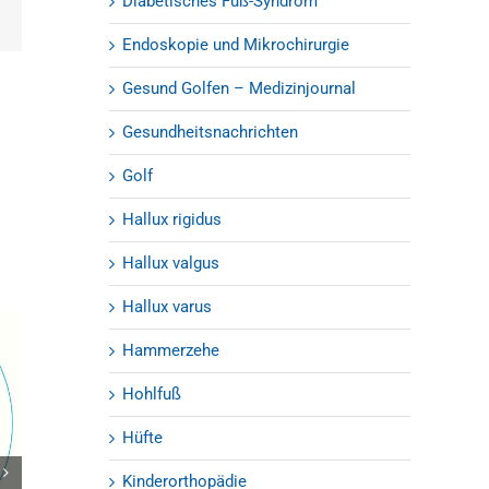
Diabetisches Fuß-Syndrom
est
E-
Mail
Endoskopie und Mikrochirurgie
Gesund Golfen – Medizinjournal
Gesundheitsnachrichten
Golf
Hallux rigidus
Hallux valgus
Hallux varus
Hammerzehe
Hohlfuß
Hüfte
Kinderorthopädie