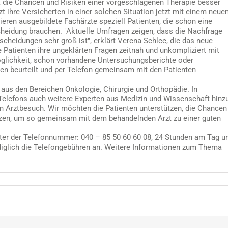
n, die Chancen und Risiken einer vorgeschlagenen Therapie besser
t ihre Versicherten in einer solchen Situation jetzt mit einem neue
ren ausgebildete Fachärzte speziell Patienten, die schon eine
cheidung brauchen. "Aktuelle Umfragen zeigen, dass die Nachfrage
cheidungen sehr groß ist", erklärt Verena Schlee, die das neue
Patienten ihre ungeklärten Fragen zeitnah und unkompliziert mit
glichkeit, schon vorhandene Untersuchungsberichte oder
en beurteilt und per Telefon gemeinsam mit den Patienten
aus den Bereichen Onkologie, Chirurgie und Orthopädie. In
Telefons auch weitere Experten aus Medizin und Wissenschaft hinz
den Arztbesuch. Wir möchten die Patienten unterstützen, die Chancen
tzen, um so gemeinsam mit dem behandelnden Arzt zu einer guten
ter der Telefonnummer: 040 – 85 50 60 60 08, 24 Stunden am Tag u
lediglich die Telefongebühren an. Weitere Informationen zum Thema