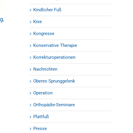
OZA Update 2019 – Orthopädie-
Kolloquium
Kindlicher Fuß
07.01.2019
|
0 Kommentare
g,
Verletzungen 
Knie
Sprunggelenk 
keine Seltenhei
Kongresse
03.09.2018
Konservative Therapie
Korrekturoperationen
Nachrichten
Oberes Sprunggelenk
Operation
Orthopädie-Seminare
Plattfuß
Presse