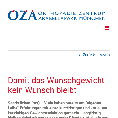
Zum
Inhalt
springen
Zurück
Vor
Damit das Wunschgewicht
kein Wunsch bleibt
Saarbrücken (ots) – Viele haben bereits am "eigenen
Leibe" Erfahrungen mit einer kurzfristigen und vor allem
kurzlebigen Gewichtsreduktion gemacht. Langfristig
bleiben dabei oft sogar noch mehr Pfunde zurück als vor