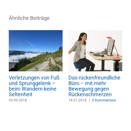
Ähnliche Beiträge
Verletzungen von Fuß
Das rückenfreundliche
D
und Sprunggelenk –
Büro – mit mehr
A
m
beim Wandern keine
Bewegung gegen
P
Seltenheit
Rückenschmerzen
S
C
03.09.2018
18.01.2018
|
0 Kommentare
1