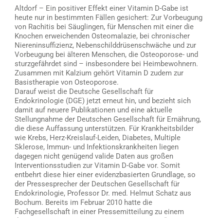
Altdorf – Ein positiver Effekt einer Vitamin D-Gabe ist
heute nur in bestimmten Fällen gesichert: Zur Vorbeugung
von Rachitis bei Säuglingen, für Menschen mit einer die
Knochen erweichenden Osteomalazie, bei chronischer
Niereninsuffizienz, Nebenschilddrüsenschwäche und zur
Vorbeugung bei älteren Menschen, die Osteoporose- und
sturzgefährdet sind – insbesondere bei Heimbewohnern.
Zusammen mit Kalzium gehört Vitamin D zudem zur
Basistherapie von Osteoporose.
Darauf weist die Deutsche Gesellschaft für
Endokrinologie (DGE) jetzt erneut hin, und bezieht sich
damit auf neuere Publikationen und eine aktuelle
Stellungnahme der Deutschen Gesellschaft für Ernährung,
die diese Auffassung unterstützen. Für Krankheitsbilder
wie Krebs, Herz-Kreislauf-Leiden, Diabetes, Multiple
Sklerose, Immun- und Infektionskrankheiten liegen
dagegen nicht genügend valide Daten aus großen
Interventionsstudien zur Vitamin D-Gabe vor. Somit
entbehrt diese hier einer evidenzbasierten Grundlage, so
der Pressesprecher der Deutschen Gesellschaft für
Endokrinologie, Professor Dr. med. Helmut Schatz aus
Bochum. Bereits im Februar 2010 hatte die
Fachgesellschaft in einer Pressemitteilung zu einem