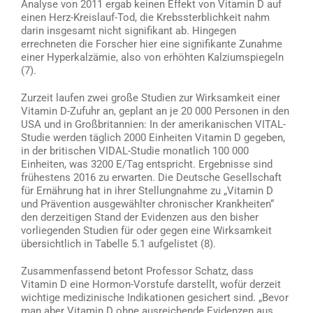
Analyse von 2011 ergab keinen Effekt von Vitamin D auf
einen Herz-Kreislauf-Tod, die Krebssterblichkeit nahm
darin insgesamt nicht signifikant ab. Hingegen
errechneten die Forscher hier eine signifikante Zunahme
einer Hyperkalzämie, also von erhöhten Kalziumspiegeln
(7).
Zurzeit laufen zwei große Studien zur Wirksamkeit einer
Vitamin D-Zufuhr an, geplant an je 20 000 Personen in den
USA und in Großbritannien: In der amerikanischen VITAL-
Studie werden täglich 2000 Einheiten Vitamin D gegeben,
in der britischen VIDAL-Studie monatlich 100 000
Einheiten, was 3200 E/Tag entspricht. Ergebnisse sind
frühestens 2016 zu erwarten. Die Deutsche Gesellschaft
für Ernährung hat in ihrer Stellungnahme zu „Vitamin D
und Prävention ausgewählter chronischer Krankheiten“
den derzeitigen Stand der Evidenzen aus den bisher
vorliegenden Studien für oder gegen eine Wirksamkeit
übersichtlich in Tabelle 5.1 aufgelistet (8).
Zusammenfassend betont Professor Schatz, dass
Vitamin D eine Hormon-Vorstufe darstellt, wofür derzeit
wichtige medizinische Indikationen gesichert sind. „Bevor
man aber Vitamin D ohne ausreichende Evidenzen aus