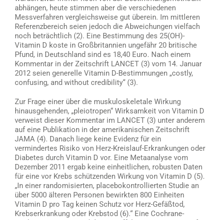
abhängen, heute stimmen aber die verschiedenen
Messverfahren vergleichsweise gut überein. Im mittleren
Referenzbereich seien jedoch die Abweichungen vielfach
noch beträchtlich (2). Eine Bestimmung des 25(OH)-
Vitamin D koste in Großbritannien ungefähr 20 britische
Pfund, in Deutschland sind es 18,40 Euro. Nach einem
Kommentar in der Zeitschrift LANCET (3) vom 14. Januar
2012 seien generelle Vitamin D-Bestimmungen „costly,
confusing, and without credibility“ (3).
Zur Frage einer über die muskuloskeletale Wirkung
hinausgehenden, „pleiotropen“ Wirksamkeit von Vitamin D
verweist dieser Kommentar im LANCET (3) unter anderem
auf eine Publikation in der amerikanischen Zeitschrift
JAMA (4). Danach liege keine Evidenz für ein
vermindertes Risiko von Herz-Kreislauf-Erkrankungen oder
Diabetes durch Vitamin D vor. Eine Metaanalyse vom
Dezember 2011 ergab keine einheitlichen, robusten Daten
für eine vor Krebs schützenden Wirkung von Vitamin D (5).
„In einer randomisierten, placebokontrollierten Studie an
über 5000 älteren Personen bewirkten 800 Einheiten
Vitamin D pro Tag keinen Schutz vor Herz-Gefäßtod,
Krebserkrankung oder Krebstod (6).“ Eine Cochrane-