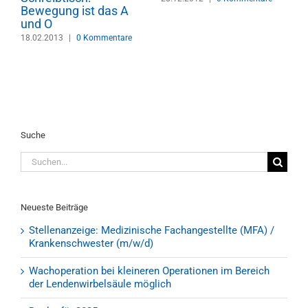
Verhalten und
sich mit spezieller
Maßnahmen
Skigymnastik
29.03.2020
vorbereiten
27.12.2012
|
0 Kommentare
Suche
Suche
nach:
Neueste Beiträge
Stellenanzeige: Medizinische Fachangestellte (MFA) /
Krankenschwester (m/w/d)
Wachoperation bei kleineren Operationen im Bereich
der Lendenwirbelsäule möglich