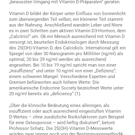
„bewussten Umgang mit Vitamin D-Präparaten“ geraten.
Vitamin D bildet der Körper unter Einfluss von Sonnenlicht
zum überwiegenden Teil selbst, ein kleinerer Teil stammt
aus der Nahrung. Anschließend wandeln Leber und Niere
es in zwei Schritten zum aktiven Vitamin D3-Hormon, dem
„Calcitriol“ um. Ob ein Mensch ausreichend mit Vitamin D
versorgt ist, beurteilen Endokrinologen durch Messung
des 25(OH)-Vitamin D, des Calcidiols. International gilt ein
Spiegel von über 30 Nanogramm pro Milliliter (ng/ml) als
optimal, 20 bis 29 ng/ml werden als ausreichend
angesehen. Bei 10 bis 19 ng/ml spricht man von einer
„Insuffizienz“ und unter 10 ng/ml von einer „Defizienz“,
einem schweren Mangel. Verschiedene Experten und
Gremien befürworten auch höhere Werte: Die
amerikanische Endocrine Society bezeichnet Werte unter
20 ng/ml bereits als „deficiency“ (1).
„Über die klinische Bedeutung eines alleinigen, als
insuffizient oder auch ausreichend eingestuften Vitamin
D-Wertes – ohne zusätzliche Risikofaktoren zum Beispiel
für eine Osteoporose – wird heftig diskutiert“, betont
Professor Schatz. Die 25(OH)-Vitamin D-Messwerte
würden zwar immer noch von der Bestimmungsmethodik