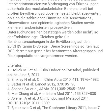
Interventionsstudien zur Vorbeugung von Erkrankungen
außerhalb des muskuloskeletalen Bereichs breit bei
großen Bevölkerungsgruppen einsetzt, bleibt abzuwarten,
ob sich die zahlreichen Hinweise aus Assoziations-,
Observations- und epidemiologischen Studien sowie
kleineren randomisierten, prospektiven
Untersuchungsreihen bestätigen werden oder nicht“, so
der Endokrinologe. Gleiches gelte für
Reihenuntersuchungen in der Bevölkerung auf den
25(OH)Vitamin D-Spiegel. Diese Screenings sollten laut
DGE derzeit nur gezielt bei bestimmten Altersgruppen und
Risikopopulationen vorgenommen werden.
Literatur:
1. Holick MF et al, J Clin Endocrinol Metabol, published
online June 6, 2011
2. Binkley N et al, Clin Chim Acta 2010, 411: 1976–1982
3. Sattar N et al: Lancet 2012, 379: 95–96
4. Shapes SA et al, JAMA 2011,305: 2565–2566
5. Mei Chung et al, Ann Intern Med 2011, 155:827–838
6. Avenell A et al, J Clin Endocrinol Metabol 2011,
DOI:10.1210jc.2011–1309
7. Bjelakovic G et al, The Cochrane Library 2011, Issue 7