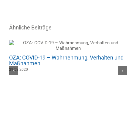
Ähnliche Beiträge
OZA: COVID-19 – Wahrnehmung, Verhalten und
Maßnahmen
29.03.2020
O
0