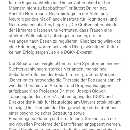
für die Figur nachteilig ist. Dieser Unterschied ist bei
Männern nicht zu beobachten“, erläutert Dr. rer. nat.
Annette Horstmann, Neurobiologin in der Abteilung
Neurologie des Max-Planck-Instituts für Kognitions- und
Neurowissenschaften, Leipzig. „Die Größenunterschiede
der Hirnareale lassen uns vermuten, dass Frauen eine
stärkere Willenskraft aufbringen müssen, um ihr
Verlangen nach Essen zu regulieren. Gleichzeitig wäre das
eine Erklärung, warum bei vielen Übergewichtigen Diäten
keinen Erfolg zeigen“, so die DGKN-Expertin.
Die Situation sei vergleichbar mit den Symptomen anderer
Suchterkrankungen: starkes Verlangen, mangelnde
Selbstkontrolle und der Bedarf immer größerer Mengen.
„Daher ist es notwendig die Therapie der Fettsucht ähnlich
wie die Therapie von Alkohol- und Drogenabhängigen
aufzubauen“ so Professor Dr. med. Joseph Claßen,
Tagungspräsident der 57. Jahrestagung der DGKN und
Direktor der Klinik für Neurologie am Universitätsklinikum
Leipzig. „Die Therapie der Übergewichtigkeit besteht aus
einer psychologischer Betreuung sowie
Ernährungsaufklärung und -umstellung. Sie muss an die
individuellen Probleme der Betroffenen angepasst werden.
Diese Probleme müssen wir jedoch zunächst verstehen