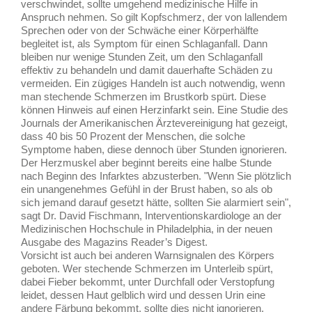
verschwindet, sollte umgehend medizinische Hilfe in
Anspruch nehmen. So gilt Kopfschmerz, der von lallendem
Sprechen oder von der Schwäche einer Körperhälfte
begleitet ist, als Symptom für einen Schlaganfall. Dann
bleiben nur wenige Stunden Zeit, um den Schlaganfall
effektiv zu behandeln und damit dauerhafte Schäden zu
vermeiden. Ein zügiges Handeln ist auch notwendig, wenn
man stechende Schmerzen im Brustkorb spürt. Diese
können Hinweis auf einen Herzinfarkt sein. Eine Studie des
Journals der Amerikanischen Ärztevereinigung hat gezeigt,
dass 40 bis 50 Prozent der Menschen, die solche
Symptome haben, diese dennoch über Stunden ignorieren.
Der Herzmuskel aber beginnt bereits eine halbe Stunde
nach Beginn des Infarktes abzusterben. "Wenn Sie plötzlich
ein unangenehmes Gefühl in der Brust haben, so als ob
sich jemand darauf gesetzt hätte, sollten Sie alarmiert sein",
sagt Dr. David Fischmann, Interventionskardiologe an der
Medizinischen Hochschule in Philadelphia, in der neuen
Ausgabe des Magazins Reader’s Digest.
Vorsicht ist auch bei anderen Warnsignalen des Körpers
geboten. Wer stechende Schmerzen im Unterleib spürt,
dabei Fieber bekommt, unter Durchfall oder Verstopfung
leidet, dessen Haut gelblich wird und dessen Urin eine
andere Färbung bekommt, sollte dies nicht ignorieren,