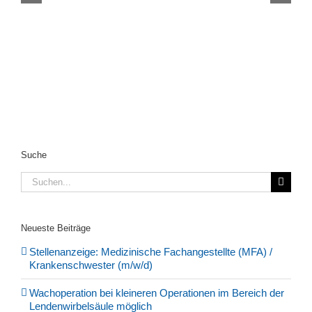
O
0
Suche
Suche
nach:
Neueste Beiträge
Stellenanzeige: Medizinische Fachangestellte (MFA) /
Krankenschwester (m/w/d)
Wachoperation bei kleineren Operationen im Bereich der
Lendenwirbelsäule möglich