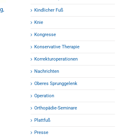
07.01.2019
|
0 Kommentare
g,
Verletzungen 
Kindlicher Fuß
Sprunggelenk 
keine Seltenhei
Knie
03.09.2018
Kongresse
Konservative Therapie
Korrekturoperationen
Nachrichten
Oberes Sprunggelenk
Operation
Orthopädie-Seminare
Plattfuß
Presse