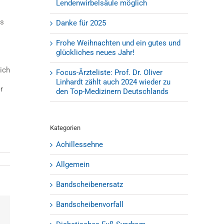
Lendenwirbelsäule möglich
es
Danke für 2025
Frohe Weihnachten und ein gutes und
glückliches neues Jahr!
ich
Focus-Ärzteliste: Prof. Dr. Oliver
Linhardt zählt auch 2024 wieder zu
r
den Top-Medizinern Deutschlands
Kategorien
Achillessehne
Allgemein
Bandscheibenersatz
Bandscheibenvorfall
est
E-
Mail