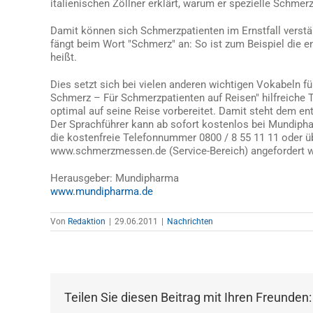
italienischen Zöllner erklärt, warum er spezielle Schmerz
Damit können sich Schmerzpatienten im Ernstfall verst
fängt beim Wort "Schmerz" an: So ist zum Beispiel die e
heißt.
Dies setzt sich bei vielen anderen wichtigen Vokabeln f
Schmerz – Für Schmerzpatienten auf Reisen" hilfreiche T
optimal auf seine Reise vorbereitet. Damit steht dem e
Der Sprachführer kann ab sofort kostenlos bei Mundiph
die kostenfreie Telefonnummer 0800 / 8 55 11 11 oder ü
www.schmerzmessen.de (Service-Bereich) angefordert 
Herausgeber: Mundipharma
www.mundipharma.de
Von
Redaktion
|
29.06.2011
|
Nachrichten
Teilen Sie diesen Beitrag mit Ihren Freunden: