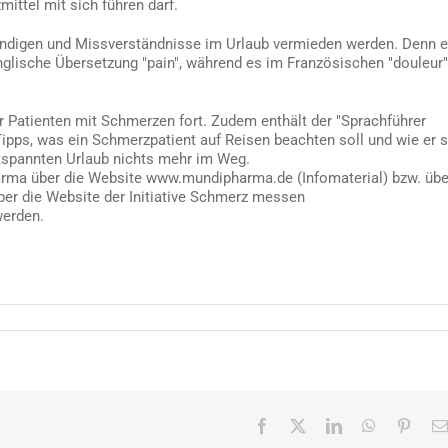
mittel mit sich führen darf.
ändigen und Missverständnisse im Urlaub vermieden werden. Denn 
nglische Übersetzung "pain", während es im Französischen "douleur"
ür Patienten mit Schmerzen fort. Zudem enthält der "Sprachführer
ipps, was ein Schmerzpatient auf Reisen beachten soll und wie er s
ntspannten Urlaub nichts mehr im Weg.
arma über die Website www.mundipharma.de (Infomaterial) bzw. übe
ber die Website der Initiative Schmerz messen
werden.
Facebook
X
LinkedIn
WhatsApp
Pinter