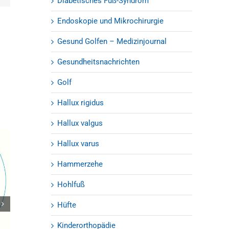
Diabetisches Fuß-Syndrom
Endoskopie und Mikrochirurgie
Gesund Golfen – Medizinjournal
Gesundheitsnachrichten
Golf
Hallux rigidus
Hallux valgus
Hallux varus
Hammerzehe
Hohlfuß
Hüfte
OZA Update 2019 – Orthopädie-
Kolloquium
Kinderorthopädie