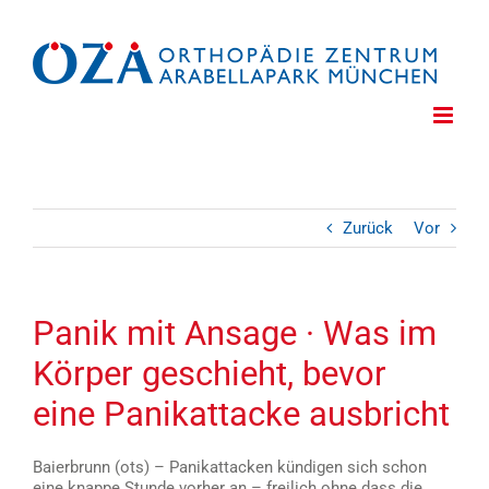
Zum
Inhalt
springen
Zurück
Vor
Panik mit Ansage · Was im
Körper geschieht, bevor
eine Panikattacke ausbricht
Baierbrunn (ots) – Panikattacken kündigen sich schon
eine knappe Stunde vorher an – freilich ohne dass die