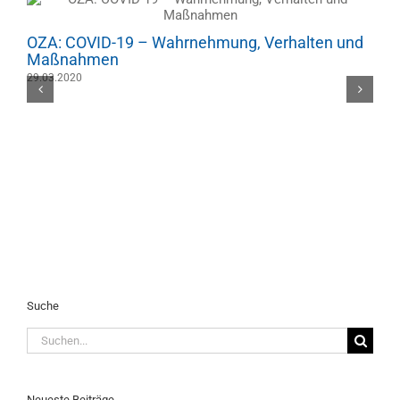
OZA: COVID-19 – Wahrnehmung, Verhalten und
V
Maßnahmen
W
29.03.2020
0
Suche
Suche
nach:
Neueste Beiträge