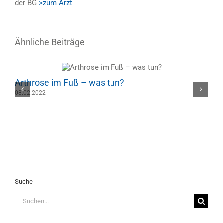
der BG
>zum Arzt
Ähnliche Beiträge
Arthrose im Fuß – was tun?
H
08.02.2022
2
Suche
Suche
nach: