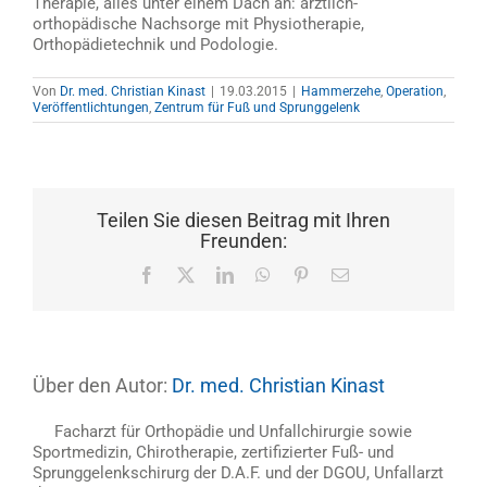
Therapie, alles unter einem Dach an: ärztlich-
orthopädische Nachsorge mit Physiotherapie,
Orthopädietechnik und Podologie.
Von
Dr. med. Christian Kinast
|
19.03.2015
|
Hammerzehe
,
Operation
,
Veröffentlichtungen
,
Zentrum für Fuß und Sprunggelenk
Teilen Sie diesen Beitrag mit Ihren
Freunden:
Facebook
X
LinkedIn
WhatsApp
Pinterest
E-
Mail
Über den Autor:
Dr. med. Christian Kinast
Facharzt für Orthopädie und Unfallchirurgie sowie
Sportmedizin, Chirotherapie, zertifizierter Fuß- und
Sprunggelenkschirurg der D.A.F. und der DGOU, Unfallarzt