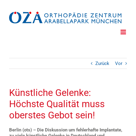
Zum
Inhalt
springen
Zurück
Vor
Künstliche Gelenke:
Höchste Qualität muss
oberstes Gebot sein!
Berlin (ots) – Die Diskussion um fehlerhafte Implantate,
zu viele künstliche Gelenke in Deutschland und