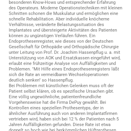
besonderen Know-Hows und entsprechender Erfahrung
des Operateurs. Moderne Operationstechniken mit kleinen
Schnitten schonen die Muskulatur und ermöglichen eine
schnelle Rehabilitation. Aber individuelle knöcherne
Verhältnisse, veränderte Belastungssituation des
Implantates und übersteigerte Aktivitäten des Patienten
können zu ungünstigen Verläufen führen. Ein
Endoprothesenregister, wie dieses von der Deutschen
Gesellschaft für Orthopädie und Orthopädische Chirurgie
unter Leitung von Prof. Dr. Joachim Hassenpflug u. a. mit
Unterstützung von AOK und Ersatzkassen eingeführt wird,
erlaubt eine frühzeitige Analyse von Auffälligkeiten und
Problemen. "Mit Hilfe eines Endoprothesenregisters läßt
sich die Rate an vermeidbaren Wechseloperationen
deutlich senken" so Hassenpflug.
Bei Problemen mit künstlichen Gelenken muss oft der
Patient selbst klären, ob es spezifische Ursachen gibt.
Eine völlig ungewöhnliche, patientenfreundliche
Vorgehensweise hat die Firma DePuy gewählt. Bei
Kontrollen eines speziellen Prothesentyps, der in
ähnlicher Ausführung auch von anderen Implantatfirmen
vertrieben wird, haben sich bei 12 % der Patienten nach 5
Jahren Auffälligkeiten gefunden. Diese Rate ist etwa
doppelt so hoch wie bei herkömmlichen Hüftprothesen.