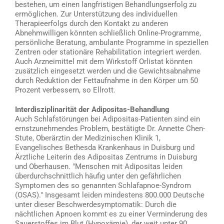
bestehen, um einen langfristigen Behandlungserfolg zu
ermöglichen. Zur Unterstützung des individuellen
Therapieerfolgs durch den Kontakt zu anderen
Abnehmwilligen könnten schließlich Online-Programme,
persönliche Beratung, ambulante Programme in speziellen
Zentren oder stationäre Rehabilitation integriert werden.
Auch Arzneimittel mit dem Wirkstoff Orlistat könnten
zusätzlich eingesetzt werden und die Gewichtsabnahme
durch Reduktion der Fettaufnahme in den Körper um 50
Prozent verbessern, so Ellrott.
Interdisziplinarität der Adipositas-Behandlung
Auch Schlafstörungen bei Adipositas-Patienten sind ein
ernstzunehmendes Problem, bestätigte Dr. Annette Chen-
Stute, Oberärztin der Medizinischen Klinik 1,
Evangelisches Bethesda Krankenhaus in Duisburg und
Ärztliche Leiterin des Adipositas Zentrums in Duisburg
und Oberhausen. "Menschen mit Adipositas leiden
überdurchschnittlich häufig unter den gefährlichen
Symptomen des so genannten Schlafapnoe-Syndrom
(OSAS)." Insgesamt leiden mindestens 800.000 Deutsche
unter dieser Beschwerdesymptomatik: Durch die
nächtlichen Apnoen kommt es zu einer Verminderung des
Sauerstoffes im Blut (Hypoxämie), der weit unter 90