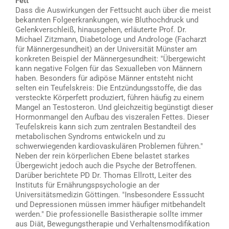
Fett
Dass die Auswirkungen der Fettsucht auch über die meist
bekannten Folgeerkrankungen, wie Bluthochdruck und
Gelenkverschleiß, hinausgehen, erläuterte Prof. Dr.
Michael Zitzmann, Diabetologe und Androloge (Facharzt
für Männergesundheit) an der Universität Münster am
konkreten Beispiel der Männergesundheit: "Übergewicht
kann negative Folgen für das Sexualleben von Männern
haben. Besonders für adipöse Männer entsteht nicht
selten ein Teufelskreis: Die Entzündungsstoffe, die das
versteckte Körperfett produziert, führen häufig zu einem
Mangel an Testosteron. Und gleichzeitig begünstigt dieser
Hormonmangel den Aufbau des viszeralen Fettes. Dieser
Teufelskreis kann sich zum zentralen Bestandteil des
metabolischen Syndroms entwickeln und zu
schwerwiegenden kardiovaskulären Problemen führen."
Neben der rein körperlichen Ebene belastet starkes
Übergewicht jedoch auch die Psyche der Betroffenen.
Darüber berichtete PD Dr. Thomas Ellrott, Leiter des
Instituts für Ernährungspsychologie an der
Universitätsmedizin Göttingen. "Insbesondere Esssucht
und Depressionen müssen immer häufiger mitbehandelt
werden." Die professionelle Basistherapie sollte immer
aus Diät, Bewegungstherapie und Verhaltensmodifikation