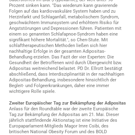
Prozent sinken kann. "Das wiederum kann gravierende
Folgen auf das kardiovaskuläre System haben und zu
Herzinfarkt und Schlaganfall, metabolischem Syndrom,
geschwächtem Immunsystem und erhöhtem Risiko für
Angststörungen und Depressionen führen. Patienten mit
einem so genannten Schlafapnoe-Syndrom haben eine
signifikant höhere Mortalität.", so Chen-Stute. Mit
schlaftherapeutischen Methoden ließen sich hier
nachhaltige Erfolge in der gesamten Adipositas-
Behandlung erzielen. Das Fazit der vier Experten: Die
Gesundheit der Betroffenen wird durch Übergewicht bzw.
Adipositas weitreichend belastet. PD Dr. Ellrott bestätigt
abschließend, dass Interdisziplinarität in der nachhaltigen
Adipositas-Behandlung, insbesondere hinsichtlich der
Begleit- und Folgeerkrankungen, daher eine immer
wichtigere Rolle spiele.
Zweiter Europäischer Tag zur Bekämpfung der Adipositas
Anlass für den Roundtable war der zweite Europäische
Tag zur Bekämpfung der Adipositas am 21. Mai. Dieser
jährlich stattfindende Aktionstag ist eine Initiative des
Europaparlament-Mitglieds Magor Imre Csibi, des
britischen National Obesity Forum und des BOLD