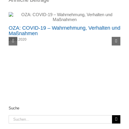
OZA: COVID-19 – Wahrnehmung, Verhalten und
Maßnahmen
29.03.2020
O
0
Suche
Suche
nach: