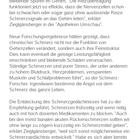
bleibende Spuren im Gehirn. "Die Reizübertragung
funktioniert jetzt so effektiv, dass die Nervenzellen schon
bei schwachen oder sogar ganz ohne auslösende Reize
Schmerzsignale an das Gehirn leiten", erklärt
Zieglgänsberger in der "Apotheken Umschau".
Neue Forschungsergebnisse hätten gezeigt, dass
chronischer Schmerz nicht nur die Funktion von
Gehirnzellen verändert, sondern auch ihre Feinstruktur.
Dies kann eventuell die geistige Leistungsfähigkeit
einschränken und bleibende Schäden verursachen.
Ständige Schmerzen sind purer Stress, der unter anderem
zu hohem Blutdruck, Herzproblemen, verspannten
Muskeln und Schlafproblemen führt", so der Schmerz-
Forscher. Irgendwann bestimme die Angst vor dem
Schmerz das ganze Leben.
Die Entdeckung des Schmerzgedächtnisses hat zu der
Empfehlung geführt, Schmerzen frühzeitig und wenn nötig
auch mit hoch dosierten Medikamenten zu blocken. "Auch
bei den meist banalen akuten Rückenschmerzen sollten wir
ohne lange zu zögern kurzzeitig ein Schmerzmittel geben",
erklärt Zieglgänsberger, "weil sich sonst möglicherweise ein
Schmerzgedächtnis entwickelt." Habe es sich aber bereits