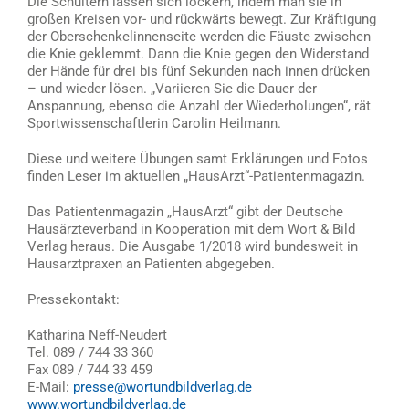
Die Schultern lassen sich lockern, indem man sie in
großen Kreisen vor- und rückwärts bewegt. Zur Kräftigung
der Oberschenkelinnenseite werden die Fäuste zwischen
die Knie geklemmt. Dann die Knie gegen den Widerstand
der Hände für drei bis fünf Sekunden nach innen drücken
– und wieder lösen. „Variieren Sie die Dauer der
Anspannung, ebenso die Anzahl der Wiederholungen“, rät
Sportwissenschaftlerin Carolin Heilmann.
Diese und weitere Übungen samt Erklärungen und Fotos
finden Leser im aktuellen „HausArzt“-Patientenmagazin.
Das Patientenmagazin „HausArzt“ gibt der Deutsche
Hausärzteverband in Kooperation mit dem Wort & Bild
Verlag heraus. Die Ausgabe 1/2018 wird bundesweit in
Hausarztpraxen an Patienten abgegeben.
Pressekontakt:
Katharina Neff-Neudert
Tel. 089 / 744 33 360
Fax 089 / 744 33 459
E-Mail:
presse@wortundbildverlag.de
www.wortundbildverlag.de