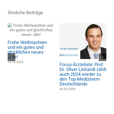
Ähnliche Beiträge
Frohe Weihnachten
und ein gutes und
glückliches neues
Jahr!
15.12.2025
Focus-Ärzteliste: Prof.
F
Dr. Oliver Linhardt zählt
D
auch 2024 wieder zu
a
den Top-Medizinern
d
Deutschlands
D
06.05.2024
2