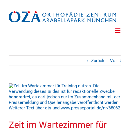
Zum
Inhalt
springen
Zurück
Vor
Zeige
grösseres
Bild
Zeit im Wartezimmer für