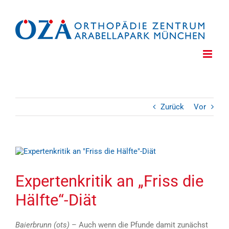
Zum
Inhalt
springen
Zurück
Vor
Zeige
grösseres
Bild
Expertenkritik an „Friss die
Hälfte“-Diät
Baierbrunn (ots)
– Auch wenn die Pfunde damit zunächst