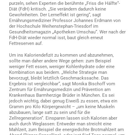
purzeln, sehen Experten die berühmte „Friss die Hälfte“-
Diät (FdH) kritisch. „Sie verändern dadurch keine
Gewohnheiten. Der Lerneffekt ist gering“, sagt
Ernährungsmediziner Professor Johannes Erdmann von
der Hochschule Weihenstephan-Triesdorf im
Gesundheitsmagazin „Apotheken Umschau“. Wer nach der
FdH-Diät wieder normal isst, baut gleich erneut
Fettreserven auf.
Um ins Kaloriendefizit zu kommen und abzunehmen,
sollte man daher andere Wege gehen: zum Beispiel
weniger Fett essen, weniger Kohlenhydrate oder eine
Kombination aus beidem. „Welche Strategie man
bevorzugt, bleibt letztlich Geschmackssache. Das
Ergebnis ist vergleichbar“, sagt Monika Bischoff vom
Zentrum für Ernährungsmedizin und Prävention am
Krankenhaus Barmherzige Brüder in München. Es sei
jedoch wichtig, dabei genug Eiweiß zu essen, etwa ein
Gramm pro Kilo Körpergewicht – „um keine Muskeln
abzubauen, lange satt zu sein und für die
Zellregeneration“. Einsparen lassen sich Kalorien aber
auch durch Weglassen: Entweder man streicht eine
Mahlzeit, zum Beispiel die energiedichte Brotmahlzeit am