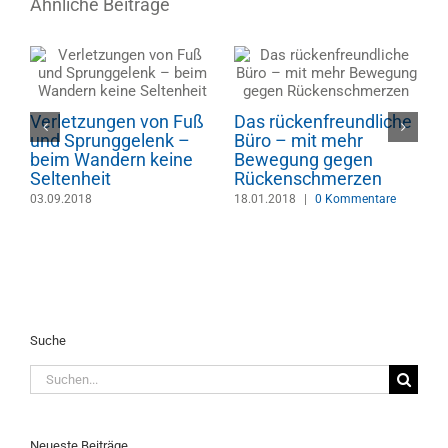
Ähnliche Beiträge
Verletzungen von Fuß
Das rückenfreundliche
und Sprunggelenk –
Büro – mit mehr
D
beim Wandern keine
Bewegung gegen
A
Seltenheit
Rückenschmerzen
P
03.09.2018
18.01.2018
|
0 Kommentare
S
C
m
1
Suche
Suche
nach:
Neueste Beiträge