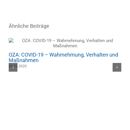
Ähnliche Beiträge
OZA: COVID-19 – Wahrnehmung, Verhalten und
Maßnahmen
29.03.2020
O
0