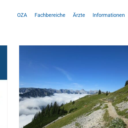
OZA
Fachbereiche
Ärzte
Informationen
enk –
kation
ß und