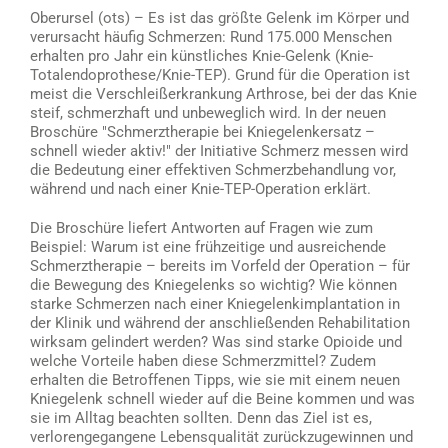
Oberursel (ots) – Es ist das größte Gelenk im Körper und
verursacht häufig Schmerzen: Rund 175.000 Menschen
erhalten pro Jahr ein künstliches Knie-Gelenk (Knie-
Totalendoprothese/Knie-TEP). Grund für die Operation ist
meist die Verschleißerkrankung Arthrose, bei der das Knie
steif, schmerzhaft und unbeweglich wird. In der neuen
Broschüre "Schmerztherapie bei Kniegelenkersatz –
schnell wieder aktiv!" der Initiative Schmerz messen wird
die Bedeutung einer effektiven Schmerzbehandlung vor,
während und nach einer Knie-TEP-Operation erklärt.
Die Broschüre liefert Antworten auf Fragen wie zum
Beispiel: Warum ist eine frühzeitige und ausreichende
Schmerztherapie – bereits im Vorfeld der Operation – für
die Bewegung des Kniegelenks so wichtig? Wie können
starke Schmerzen nach einer Kniegelenkimplantation in
der Klinik und während der anschließenden Rehabilitation
wirksam gelindert werden? Was sind starke Opioide und
welche Vorteile haben diese Schmerzmittel? Zudem
erhalten die Betroffenen Tipps, wie sie mit einem neuen
Kniegelenk schnell wieder auf die Beine kommen und was
sie im Alltag beachten sollten. Denn das Ziel ist es,
verlorengegangene Lebensqualität zurückzugewinnen und