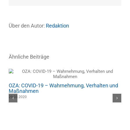
Mail
Über den Autor:
Redaktion
Ähnliche Beiträge
OZA: COVID-19 – Wahrnehmung, Verhalten und
Maßnahmen
29.03.2020
O
0