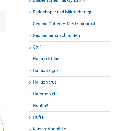
Diabetisches Fuß-Syndrom
Endoskopie und Mikrochirurgie
est
E-
Gesund Golfen – Medizinjournal
Mail
Gesundheitsnachrichten
Golf
Hallux rigidus
Hallux valgus
Hallux varus
Hammerzehe
Hohlfuß
Hüfte
Kinderorthopädie