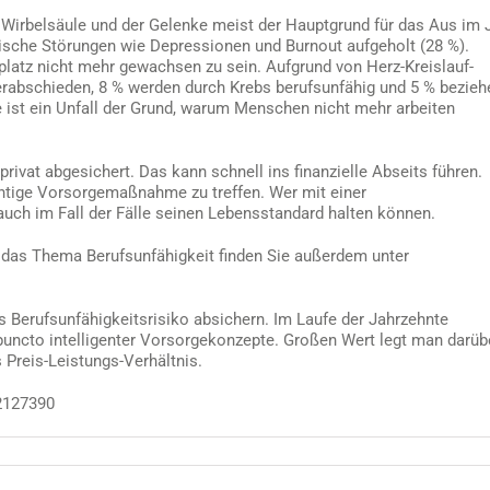
 Wirbelsäule und der Gelenke meist der Hauptgrund für das Aus im 
hische Störungen wie Depressionen und Burnout aufgeholt (28 %).
latz nicht mehr gewachsen zu sein. Aufgrund von Herz-Kreislauf-
abschieden, 8 % werden durch Krebs berufsunfähig und 5 % bezieh
le ist ein Unfall der Grund, warum Menschen nicht mehr arbeiten
 privat abgesichert. Das kann schnell ins finanzielle Abseits führen.
richtige Vorsorgemaßnahme zu treffen. Wer mit einer
 auch im Fall der Fälle seinen Lebensstandard halten können.
 das Thema Berufsunfähigkeit finden Sie außerdem unter
s Berufsunfähigkeitsrisiko absichern. Im Laufe der Jahrzehnte
puncto intelligenter Vorsorgekonzepte. Großen Wert legt man darüb
 Preis-Leistungs-Verhältnis.
2127390