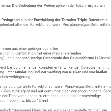
 Thema:
Die Bedeutung der Pedographie in der fußchirurgischen
 Pedographie in der Entwicklung der Tarsalen-Triple-Osteotomie
n gelenkerhaltenden Korrektur schwerer Pes planovalgus-Deformitäte
sammen aus einer geringer dosierten
erung) in Kombination mit einer
medialisierenden
ng) und einer
open-wedge Osteotomie des Os cuneiforme I
(Absenk
reichbar durch einander komplementär wirkender Osteotomien mit
ung
unter
Minderung und Vermeidung von Risiken und Nachteilen
enbeinverlängerung.
elange durchgeführte Korrektur schwerer Planovalgus-Deformitäten, d
 Fußes zurückgeht und auf dem Prinzip der Verlängerung der äußer
in der Transversalebene zu erreichen und die dafür notwendige
eschrieben, tlw. bis zu 15mm!
h jedoch zunehmend klinische als auch experimentelle Studien, die