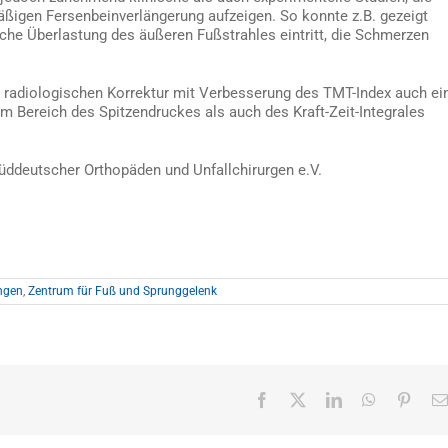
mäßigen Fersenbeinverlängerung aufzeigen. So konnte z.B. gezeigt
che Überlastung des äußeren Fußstrahles eintritt, die Schmerzen
en radiologischen Korrektur mit Verbesserung des TMT-Index auch ei
 Bereich des Spitzendruckes als auch des Kraft-Zeit-Integrales
üddeutscher Orthopäden und Unfallchirurgen e.V.
ngen
,
Zentrum für Fuß und Sprunggelenk
Facebook
X
LinkedIn
WhatsApp
Pinter