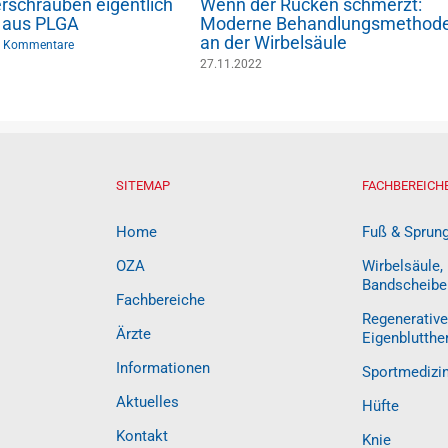
rschrauben eigentlich
Wenn der Rücken schmerzt:
 aus PLGA
Moderne Behandlungsmethod
an der Wirbelsäule
 Kommentare
27.11.2022
SITEMAP
FACHBEREICH
Home
Fuß & Sprun
OZA
Wirbelsäule,
Bandscheibe
Fachbereiche
Regenerative
Ärzte
Eigenblutthe
Informationen
Sportmedizi
Aktuelles
Hüfte
Kontakt
Knie