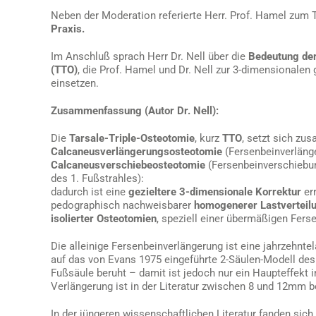
Neben der Moderation referierte Herr. Prof. Hamel zum
Praxis.
Im Anschluß sprach Herr Dr. Nell über die
Bedeutung der
(TTO)
, die Prof. Hamel und Dr. Nell zur 3-dimensionale
einsetzen.
Zusammenfassung (Autor Dr. Nell):
Die
Tarsale-Triple-Osteotomie
, kurz
TTO
, setzt sich zu
Calcaneusverlängerungsosteotomie
(Fersenbeinverläng
Calcaneusverschiebeosteotomie
(Fersenbeinverschiebu
des 1. Fußstrahles):
dadurch ist eine
gezieltere 3-dimensionale Korrektur
er
pedographisch nachweisbarer
homogenerer Lastverteil
isolierter Osteotomien
, speziell einer übermäßigen Fers
Die alleinige Fersenbeinverlängerung ist eine jahrzehnt
auf das von Evans 1975 eingeführte 2-Säulen-Modell des
Fußsäule beruht – damit ist jedoch nur ein Haupteffekt 
Verlängerung ist in der Literatur zwischen 8 und 12mm b
In der jüngeren wissenschaftlichen Literatur fanden sic