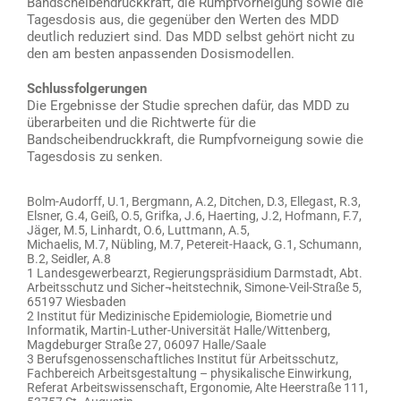
Bandscheibendruckkraft, die Rumpfvorneigung sowie die
Tagesdosis aus, die gegenüber den Werten des MDD
deutlich reduziert sind. Das MDD selbst gehört nicht zu
den am besten anpassenden Dosismodellen.
Schlussfolgerungen
Die Ergebnisse der Studie sprechen dafür, das MDD zu
überarbeiten und die Richtwerte für die
Bandscheibendruckkraft, die Rumpfvorneigung sowie die
Tagesdosis zu senken.
Bolm-Audorff, U.1, Bergmann, A.2, Ditchen, D.3, Ellegast, R.3,
Elsner, G.4, Geiß, O.5, Grifka, J.6, Haerting, J.2, Hofmann, F.7,
Jäger, M.5, Linhardt, O.6, Luttmann, A.5,
Michaelis, M.7, Nübling, M.7, Petereit-Haack, G.1, Schumann,
B.2, Seidler, A.8
1 Landesgewerbearzt, Regierungspräsidium Darmstadt, Abt.
Arbeitsschutz und Sicher¬heitstechnik, Simone-Veil-Straße 5,
65197 Wiesbaden
2 Institut für Medizinische Epidemiologie, Biometrie und
Informatik, Martin-Luther-Universität Halle/Wittenberg,
Magdeburger Straße 27, 06097 Halle/Saale
3 Berufsgenossenschaftliches Institut für Arbeitsschutz,
Fachbereich Arbeitsgestaltung – physikalische Einwirkung,
Referat Arbeitswissenschaft, Ergonomie, Alte Heerstraße 111,