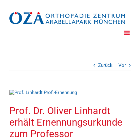
Zum
Inhalt
springen
Zurück
Vor
Zeige
grösseres
Bild
Prof. Dr. Oliver Linhardt
erhält Ernennungsurkunde
zum Professor