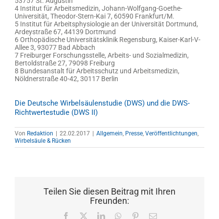
53757 St. Augustin
4 Institut für Arbeitsmedizin, Johann-Wolfgang-Goethe-
Universität, Theodor-Stern-Kai 7, 60590 Frankfurt/M.
5 Institut für Arbeitsphysiologie an der Universität Dortmund,
Ardeystraße 67, 44139 Dortmund
6 Orthopädische Universitätsklinik Regensburg, Kaiser-Karl-V-
Allee 3, 93077 Bad Abbach
7 Freiburger Forschungsstelle, Arbeits- und Sozialmedizin,
Bertoldstraße 27, 79098 Freiburg
8 Bundesanstalt für Arbeitsschutz und Arbeitsmedizin,
Nöldnerstraße 40-42, 30117 Berlin
Die Deutsche Wirbelsäulenstudie (DWS) und die DWS-
Richtwertestudie (DWS II)
Von
Redaktion
|
22.02.2017
|
Allgemein
,
Presse
,
Veröffentlichtungen
,
Wirbelsäule & Rücken
Teilen Sie diesen Beitrag mit Ihren
Freunden:
Facebook
X
LinkedIn
WhatsApp
Pinterest
E-