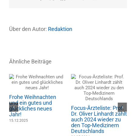
Mail
Über den Autor:
Redaktion
Ähnliche Beiträge
Wachoperation b
iste: Prof.
Focus-Ärzteliste: Prof.
kleineren Operat
inhardt zählt
Dr. Oliver Linhardt zählt
im Bereich der
wieder zu
auch 2023 wieder zu
Lendenwirbelsäu
dizinern
den Top-Medizinern
möglich
ds
Deutschlands
16.03.2026