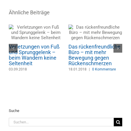
Ähnliche Beiträge
Verletzungen von Fuß
Das rückenfreundliche
und Sprunggelenk –
Büro – mit mehr
D
beim Wandern keine
Bewegung gegen
A
Seltenheit
Rückenschmerzen
P
03.09.2018
18.01.2018
|
0 Kommentare
S
C
m
1
Suche
Suche
nach: