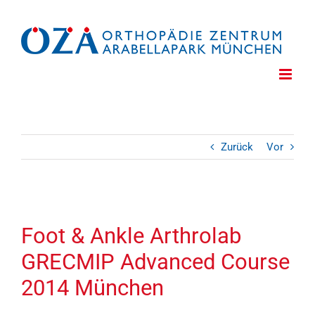
Zum
Inhalt
springen
Zurück
Vor
Zeige
grösseres
Foot & Ankle Arthrolab
Bild
GRECMIP Advanced Course
2014 München