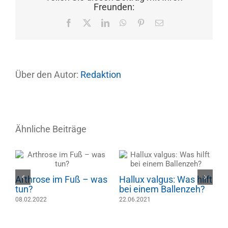
Freunden:
Facebook
X
LinkedIn
WhatsApp
Pinterest
E-
Mail
Über den Autor:
Redaktion
Ähnliche Beiträge
Arthrose im Fuß – was
Hallux valgus: Was hilft
M
tun?
bei einem Ballenzeh?
e
08.02.2022
22.06.2021
a
2