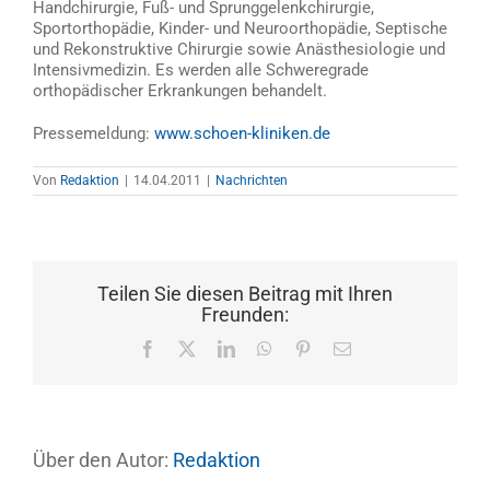
Handchirurgie, Fuß- und Sprunggelenkchirurgie,
Sportorthopädie, Kinder- und Neuroorthopädie, Septische
und Rekonstruktive Chirurgie sowie Anästhesiologie und
Intensivmedizin. Es werden alle Schweregrade
orthopädischer Erkrankungen behandelt.
Pressemeldung:
www.schoen-kliniken.de
Von
Redaktion
|
14.04.2011
|
Nachrichten
Teilen Sie diesen Beitrag mit Ihren
Freunden:
Facebook
X
LinkedIn
WhatsApp
Pinterest
E-
Mail
Über den Autor:
Redaktion