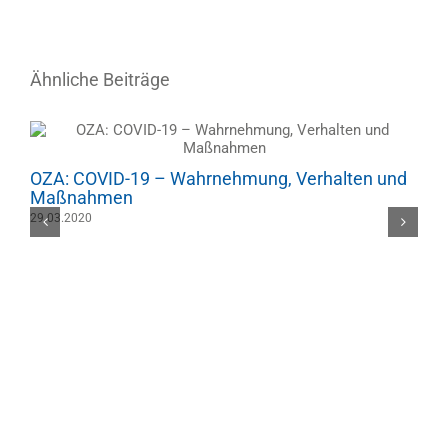
Ähnliche Beiträge
OZA: COVID-19 – Wahrnehmung, Verhalten und
Maßnahmen
29.03.2020
O
0