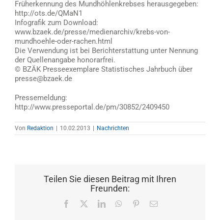
Früherkennung des Mundhöhlenkrebses herausgegeben:
http://ots.de/QMaN1
Infografik zum Download:
www.bzaek.de/presse/medienarchiv/krebs-von-
mundhoehle-oder-rachen.html
Die Verwendung ist bei Berichterstattung unter Nennung
der Quellenangabe honorarfrei.
© BZÄK Presseexemplare Statistisches Jahrbuch über
presse@bzaek.de
Pressemeldung:
http://www.presseportal.de/pm/30852/2409450
Von
Redaktion
|
10.02.2013
|
Nachrichten
Teilen Sie diesen Beitrag mit Ihren
Freunden:
Facebook
X
LinkedIn
WhatsApp
Pinterest
E-
Mail