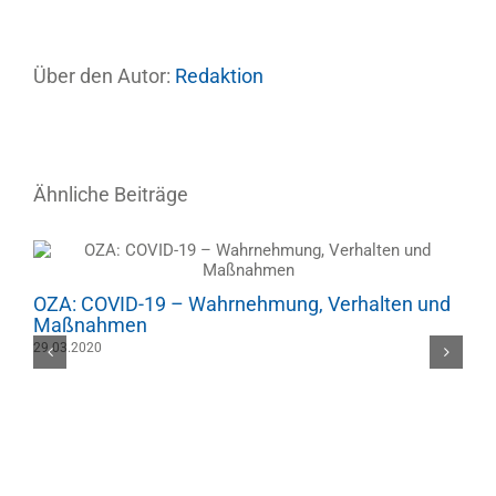
Über den Autor:
Redaktion
Ähnliche Beiträge
OZA: COVID-19 – Wahrnehmung, Verhalten und
Maßnahmen
29.03.2020
O
0