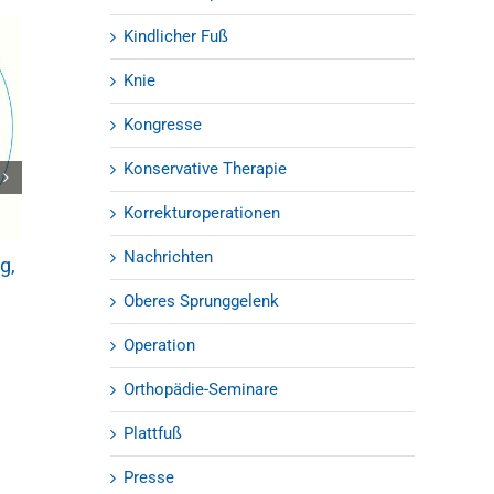
Kindlicher Fuß
Knie
Kongresse
Konservative Therapie
OZA Update 2019 – Orthopädie-
Korrekturoperationen
Kolloquium
07.01.2019
|
0 Kommentare
Nachrichten
g,
Verletzungen 
Sprunggelenk 
Oberes Sprunggelenk
keine Seltenhei
03.09.2018
Operation
Orthopädie-Seminare
Plattfuß
Presse