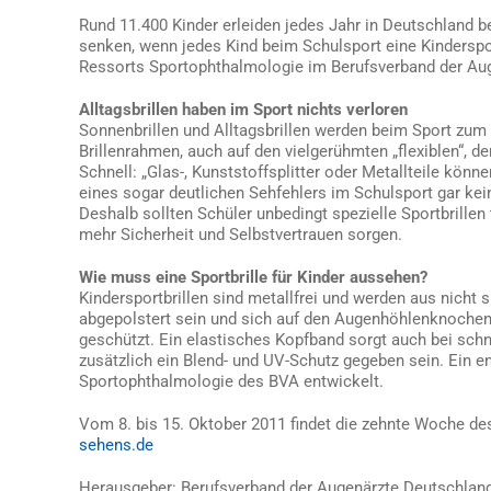
Rund 11.400 Kinder erleiden jedes Jahr in Deutschland b
senken, wenn jedes Kind beim Schulsport eine Kindersport
Ressorts Sportophthalmologie im Berufsverband der Au
Alltagsbrillen haben im Sport nichts verloren
Sonnenbrillen und Alltagsbrillen werden beim Sport zum 
Brillenrahmen, auch auf den vielgerühmten „flexiblen“, de
Schnell: „Glas-, Kunststoffsplitter oder Metallteile könn
eines sogar deutlichen Sehfehlers im Schulsport gar kein
Deshalb sollten Schüler unbedingt spezielle Sportbrillen 
mehr Sicherheit und Selbstvertrauen sorgen.
Wie muss eine Sportbrille für Kinder aussehen?
Kindersportbrillen sind metallfrei und werden aus nicht 
abgepolstert sein und sich auf den Augenhöhlenknochen
geschützt. Ein elastisches Kopfband sorgt auch bei schne
zusätzlich ein Blend- und UV-Schutz gegeben sein. Ein
Sportophthalmologie des BVA entwickelt.
Vom 8. bis 15. Oktober 2011 findet die zehnte Woche de
sehens.de
Herausgeber: Berufsverband der Augenärzte Deutschlands