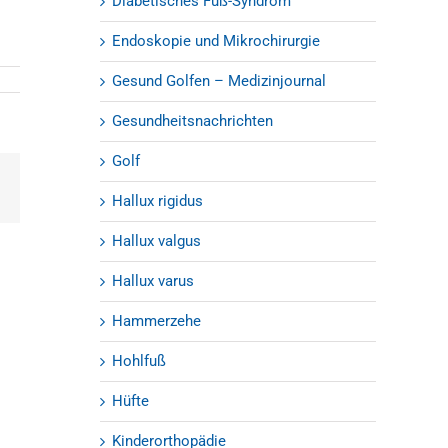
Diabetisches Fuß-Syndrom
Endoskopie und Mikrochirurgie
Gesund Golfen – Medizinjournal
Gesundheitsnachrichten
Golf
est
E-
Hallux rigidus
Mail
Hallux valgus
Hallux varus
Hammerzehe
Hohlfuß
Hüfte
Kinderorthopädie