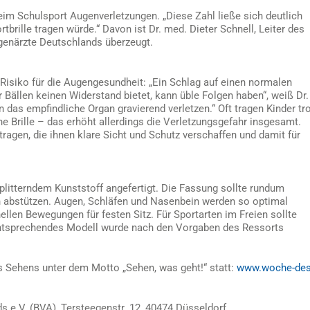
eim Schulsport Augenverletzungen. „Diese Zahl ließe sich deutlich
brille tragen würde.“ Davon ist Dr. med. Dieter Schnell, Leiter des
genärzte Deutschlands überzeugt.
Risiko für die Augengesundheit: „Ein Schlag auf einen normalen
r Bällen keinen Widerstand bietet, kann üble Folgen haben“, weiß Dr.
en das empfindliche Organ gravierend verletzen.“ Oft tragen Kinder tr
e Brille – das erhöht allerdings die Verletzungsgefahr insgesamt.
tragen, die ihnen klare Sicht und Schutz verschaffen und damit für
splitterndem Kunststoff angefertigt. Die Fassung sollte rundum
 abstützen. Augen, Schläfen und Nasenbein werden so optimal
llen Bewegungen für festen Sitz. Für Sportarten im Freien sollte
 entsprechendes Modell wurde nach den Vorgaben des Ressorts
s Sehens unter dem Motto „Sehen, was geht!“ statt:
www.woche-des
 e.V. (BVA), Tersteegenstr. 12, 40474 Düsseldorf