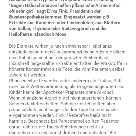
"Gegen Halsschmerzen helfen pflanzliche Arzneimittel
oft sehr gut", sagt Erika Fink, Präsidentin der
Bundesapothekerkammer. Eingesetzt werden z.B.
Extrakte aus Kamillen- oder Lindenblüten, aus Blättern
von Salbei, Thymian oder Spitzwegerich und die
Heilpflanze Isländisch Moos
.
Die Extrakte wirken je nach enthaltener Heilpflanze
entzündungshemmend, zusammenziehend oder sie bilden
eine Schutzschicht auf der gereizten Schleimhaut.
Industriell hergestellte Extrakte enthalten die Wirkstoffe in
höherer Konzentration als Tees, die vom Patienten selbst
zubereitet werden.
Pflanzenextrakte werden unter anderem als Tinktur, Saft
oder nach Weiterverarbeitung als Dragees angeboten. Für
Kinder kennt der Apotheker Präparate ohne Alkohol.
Wenn pflanzliche Arzneimittel nicht ausreichen, können
Schmerztabletten helfen. Schmerzmittel sollten aber
grundsätzlich nicht länger als drei Tage hintereinander
eingenommen werden. Fink: "Rezeptfrei heißt nicht
harmlos. Besonders bei Paracetamol sollten Patienten
darauf achten, die Tageshöchstmenge nicht zu
überschreiten, denn sonst drohen Leberschäden." Bei